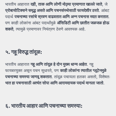
भारतीय आहारात
दही,
ताक
आणि
लोणी
मोठ्या
प्रमाणात
खाल्ले
जाते
, जे
प्रोबायोटिक्सने
समृद्ध
असते
आणि
पचनसंस्थेसाठी
फायदेशीर
ठरते
. आंबट
पदार्थ
पचनाच्या
रसांचे
स्रवण
वाढवतात
आणि
अन्न
पचनास
मदत
करतात
.
पण काही लोकांना आंबट पदार्थांमुळे
अ‍ॅसिडिटी
आणि
छातीत
जळजळ
होऊ
शकते
, त्यामुळे प्रमाणावर नियंत्रण ठेवणे आवश्यक आहे.
५.
गहू
विरुद्ध
तांदूळ:
भारतीय आहारात
गहू
आणि
तांदूळ
हे
दोन
मुख्य
धान्य
आहेत
. गहू
फायबरयुक्त असून पचन सुधारते, पण
काही
लोकांना
त्यातील
ग्लूटेनमुळे
पचनाच्या
समस्या
जाणवू
शकतात
. तांदूळ पचायला हलका असतो, विशेषतः
भात
हा
पचनासाठी
अत्यंत
सोपा
आणि
आरामदायक
पदार्थ
मानला
जातो
.
६.
भारतीय
आहार
आणि
पचनाच्या
समस्या: