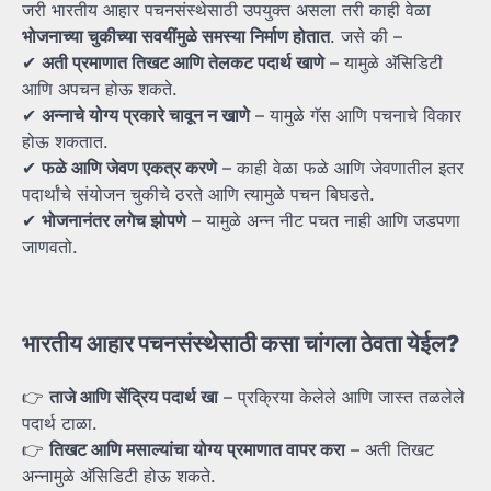
जरी भारतीय आहार पचनसंस्थेसाठी उपयुक्त असला तरी काही वेळा
भोजनाच्या
चुकीच्या
सवयींमुळे
समस्या
निर्माण
होतात
. जसे की –
✔
अती
प्रमाणात
तिखट
आणि
तेलकट
पदार्थ
खाणे
– यामुळे अ‍ॅसिडिटी
आणि अपचन होऊ शकते.
✔
अन्नाचे
योग्य
प्रकारे
चावून
न
खाणे
– यामुळे गॅस आणि पचनाचे विकार
होऊ शकतात.
✔
फळे
आणि
जेवण
एकत्र
करणे
– काही वेळा फळे आणि जेवणातील इतर
पदार्थांचे संयोजन चुकीचे ठरते आणि त्यामुळे पचन बिघडते.
✔
भोजनानंतर
लगेच
झोपणे
– यामुळे अन्न नीट पचत नाही आणि जडपणा
जाणवतो.
भारतीय
आहार
पचनसंस्थेसाठी
कसा
चांगला
ठेवता
येईल?
👉
ताजे
आणि
सेंद्रिय
पदार्थ
खा
– प्रक्रिया केलेले आणि जास्त तळलेले
पदार्थ टाळा.
👉
तिखट
आणि
मसाल्यांचा
योग्य
प्रमाणात
वापर
करा
– अती तिखट
अन्नामुळे अ‍ॅसिडिटी होऊ शकते.