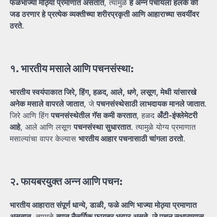
फळभाज्या
मोठ्या
प्रमाणात
असतात
, त्यामुळे
हे
अन्न
पचायला
हलके
की
जड
ठरणार
हे
प्रत्येक
व्यक्तीच्या
शरीरप्रकृती
आणि
आहाराच्या
सवयींवर
ठरते
.
१.
भारतीय
मसाले
आणि
पचनसंस्था:
भारतीय
स्वयंपाकात
जिरे,
हिंग,
हळद,
आले,
धणे,
लसूण,
मेथी
यांसारखे
अनेक
मसाले
वापरले
जातात
, जे
पचनसंस्थेसाठी
लाभदायक
मानले
जातात
.
जिरे आणि हिंग
पचनसंस्थेतील
गॅस
कमी
करतात
, हळद
अँटी-
इंफ्लेमेटरी
आहे
, आले आणि लसूण
पचनसंस्था
सुधारतात
. त्यामुळे योग्य प्रमाणात
मसाल्यांचा वापर केल्यास
भारतीय
आहार
पचनासाठी
चांगला
ठरतो
.
२.
फायबरयुक्त
अन्न
आणि
पचन:
भारतीय
आहारात
संपूर्ण
धान्ये,
डाळी,
फळे
आणि
भाज्या
मोठ्या
प्रमाणात
असतात
, त्यामुळे
त्यात
नैसर्गिक
फायबर
भरपूर
असते,
जे
पचन
सुधारण्यास