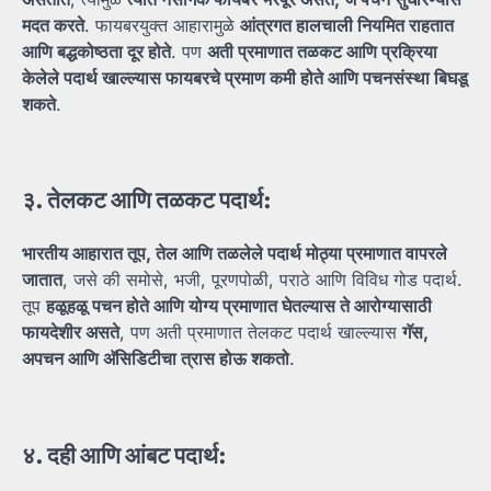
मदत
करते
. फायबरयुक्त आहारामुळे
आंत्रगत
हालचाली
नियमित
राहतात
आणि
बद्धकोष्ठता
दूर
होते
. पण
अती
प्रमाणात
तळकट
आणि
प्रक्रिया
केलेले
पदार्थ
खाल्ल्यास
फायबरचे
प्रमाण
कमी
होते
आणि
पचनसंस्था
बिघडू
शकते
.
३.
तेलकट
आणि
तळकट
पदार्थ:
भारतीय
आहारात
तूप,
तेल
आणि
तळलेले
पदार्थ
मोठ्या
प्रमाणात
वापरले
जातात
, जसे की समोसे, भजी, पूरणपोळी, पराठे आणि विविध गोड पदार्थ.
तूप
हळूहळू
पचन
होते
आणि
योग्य
प्रमाणात
घेतल्यास
ते
आरोग्यासाठी
फायदेशीर
असते
, पण अती प्रमाणात तेलकट पदार्थ खाल्ल्यास
गॅस,
अपचन
आणि
अ‍ॅसिडिटीचा
त्रास
होऊ
शकतो
.
४.
दही
आणि
आंबट
पदार्थ: