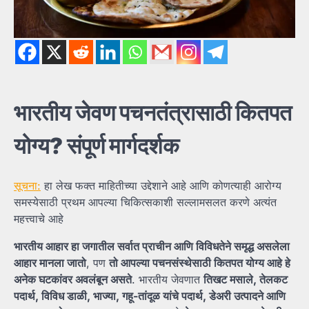
भारतीय
जेवण
पचनतंत्रासाठी
कितपत
योग्य?
संपूर्ण
मार्गदर्शक
सूचना:
हा लेख फक्त माहितीच्या उद्देशाने आहे आणि कोणत्याही आरोग्य
समस्येसाठी प्रथम आपल्या चिकित्सकाशी सल्लामसलत करणे अत्यंत
महत्त्वाचे आहे
भारतीय
आहार
हा
जगातील
सर्वात
प्राचीन
आणि
विविधतेने
समृद्ध
असलेला
आहार
मानला
जातो
, पण
तो
आपल्या
पचनसंस्थेसाठी
कितपत
योग्य
आहे
हे
अनेक
घटकांवर
अवलंबून
असते
. भारतीय जेवणात
तिखट
मसाले,
तेलकट
पदार्थ,
विविध
डाळी,
भाज्या,
गहू-
तांदूळ
यांचे
पदार्थ,
डेअरी
उत्पादने
आणि