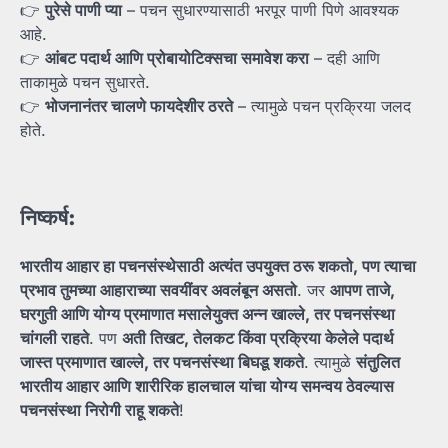
👉
पुरेसे
पाणी
प्या
– पचन सुधारण्यासाठी भरपूर पाणी पिणे आवश्यक
आहे.
👉
आंबट
पदार्थ
आणि
प्रोबायोटिक्सचा
समावेश
करा
– दही आणि
ताकामुळे पचन सुधारते.
👉
भोजनानंतर
चालणे
फायदेशीर
ठरते
– त्यामुळे पचन प्रक्रिया जलद
होते.
निष्कर्ष:
भारतीय
आहार
हा
पचनसंस्थेसाठी
अत्यंत
उपयुक्त
ठरू
शकतो,
पण
त्याचा
प्रभाव
तुमच्या
आहाराच्या
सवयींवर
अवलंबून
असतो
. जर
आपण
ताजे,
घरगुती
आणि
योग्य
प्रमाणात
मसालेयुक्त
अन्न
खाल्ले,
तर
पचनसंस्था
चांगली
राहते
. पण
अती
तिखट,
तेलकट
किंवा
प्रक्रिया
केलेले
पदार्थ
जास्त
प्रमाणात
खाल्ले,
तर
पचनसंस्था
बिघडू
शकते
. त्यामुळे
संतुलित
भारतीय
आहार
आणि
शारीरिक
हालचाल
यांचा
योग्य
समन्वय
ठेवल्यास
पचनसंस्था
निरोगी
राहू
शकते
!