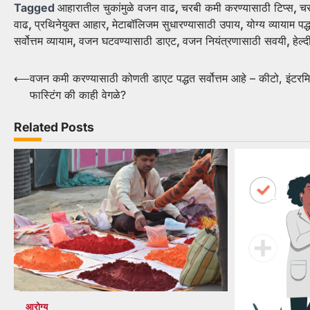
Tagged
आहारातील चुकांमुळे वजन वाढ
,
चरबी कमी करण्यासाठी टिप्स
,
चर
वाढ
,
प्रथिनेयुक्त आहार
,
मेटाबॉलिजम सुधारण्यासाठी उपाय
,
योग्य व्यायाम पद्
सर्वोत्तम व्यायाम
,
वजन घटवण्यासाठी डाएट
,
वजन नियंत्रणासाठी सवयी
,
हेल्
Post
⟵
वजन कमी करण्यासाठी कोणती डाएट पद्धत सर्वोत्तम आहे – कीटो, इंटरमि
फास्टिंग की काही वेगळे?
navigation
Related Posts
आरोग्य