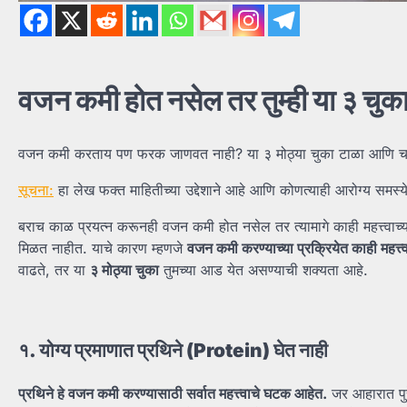
वजन
कमी
होत
नसेल
तर
तुम्ही
या
३
चुक
वजन कमी करताय पण फरक जाणवत नाही? या ३ मोठ्या चुका टाळा आणि चरबी जळ
सूचना:
हा लेख फक्त माहितीच्या उद्देशाने आहे आणि कोणत्याही आरोग्य समस्
बराच काळ प्रयत्न करूनही वजन कमी होत नसेल तर त्यामागे काही महत्त्वाच
मिळत नाहीत. याचे कारण म्हणजे
वजन
कमी
करण्याच्या
प्रक्रियेत
काही
महत्त्
वाढते, तर या
३
मोठ्या
चुका
तुमच्या आड येत असण्याची शक्यता आहे.
१.
योग्य
प्रमाणात
प्रथिने (Protein)
घेत
नाही
प्रथिने
हे
वजन
कमी
करण्यासाठी
सर्वात
महत्त्वाचे
घटक
आहेत.
जर आहारात पु