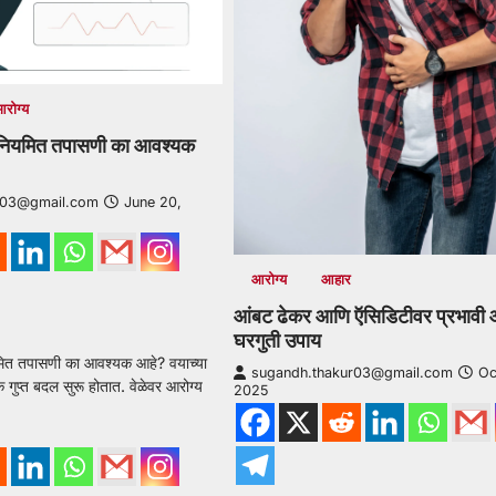
आरोग्य
र नियमित तपासणी का आवश्यक
r03@gmail.com
June 20,
आरोग्य
आहार
आंबट ढेकर आणि ऍसिडिटीवर प्रभावी
घरगुती उपाय
मित तपासणी का आवश्यक आहे? वयाच्या
sugandh.thakur03@gmail.com
Oc
गुप्त बदल सुरू होतात. वेळेवर आरोग्य
2025