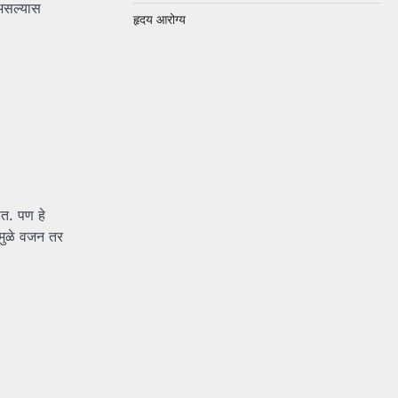
असल्यास
हृदय आरोग्य
त. पण हे
ामुळे वजन तर