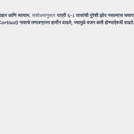
हार
आणि
व्यायाम.
संशोधनानुसार
रात्री
६-
८
तासांची
पुरेशी
झोप
नसल्यास
चया
(Cortisol)
नावाचे
तणावग्रस्त
हार्मोन
वाढते,
ज्यामुळे
वजन
कमी
होण्याऐवजी
वाढते