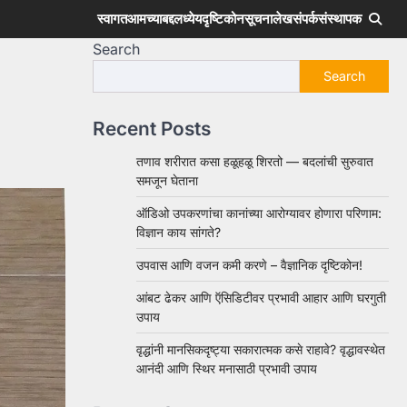
स्वागत
आमच्याबद्दल
ध्येय
दृष्टिकोन
सूचना
लेख
संपर्क
संस्थापक
Search
Search
Recent Posts
तणाव शरीरात कसा हळूहळू शिरतो — बदलांची सुरुवात
समजून घेताना
ऑडिओ उपकरणांचा कानांच्या आरोग्यावर होणारा परिणाम:
विज्ञान काय सांगते?
उपवास आणि वजन कमी करणे – वैज्ञानिक दृष्टिकोन!
आंबट ढेकर आणि ऍसिडिटीवर प्रभावी आहार आणि घरगुती
उपाय
वृद्धांनी मानसिकदृष्ट्या सकारात्मक कसे राहावे? वृद्धावस्थेत
आनंदी आणि स्थिर मनासाठी प्रभावी उपाय