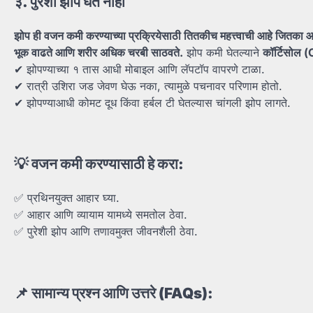
३.
पुरेशी
झोप
घेत
नाही
झोप
ही
वजन
कमी
करण्याच्या
प्रक्रियेसाठी
तितकीच
महत्त्वाची
आहे
जितका
आ
भूक
वाढते
आणि
शरीर
अधिक
चरबी
साठवते.
झोप कमी घेतल्याने
कॉर्टिसोल 
✔ झोपण्याच्या १ तास आधी मोबाइल आणि लॅपटॉप वापरणे टाळा.
✔ रात्री उशिरा जड जेवण घेऊ नका, त्यामुळे पचनावर परिणाम होतो.
✔ झोपण्याआधी कोमट दूध किंवा हर्बल टी घेतल्यास चांगली झोप लागते.
💡
वजन
कमी
करण्यासाठी
हे
करा:
✅ प्रथिनयुक्त आहार घ्या.
✅ आहार आणि व्यायाम यामध्ये समतोल ठेवा.
✅ पुरेशी झोप आणि तणावमुक्त जीवनशैली ठेवा.
📌
सामान्य
प्रश्न
आणि
उत्तरे (FAQs):