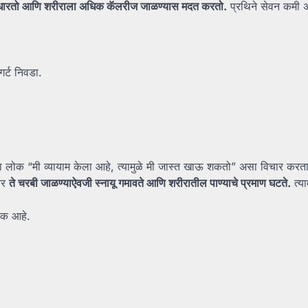
धारतो
आणि
शरीराला
अधिक
कॅलरीज
जाळण्यास
मदत
करतो.
प्रथिने सेवन कमी 
र्ट निवडा.
लोक “मी व्यायाम केला आहे, त्यामुळे मी जास्त खाऊ शकतो” असा विचार करता
 तर
ते
चरबी
जाळण्याऐवजी
स्नायू
गमावते
आणि
शरीरातील
पाण्याचे
प्रमाण
घटते.
त्य
यक आहे.