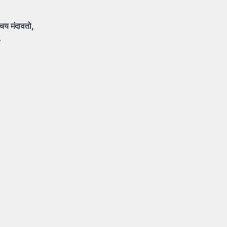
पचय
मंदावतो,
.