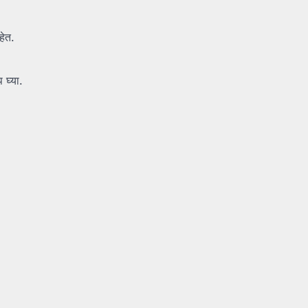
हेत.
 घ्या.