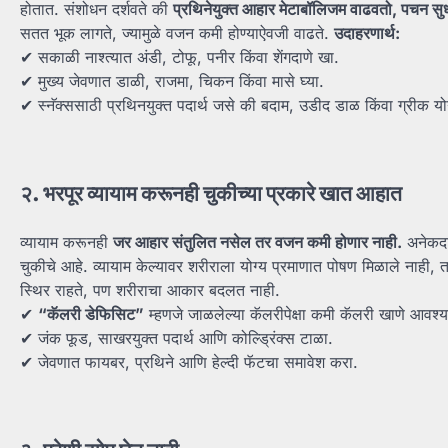
होतात. संशोधन दर्शवते की
प्रथिनेयुक्त
आहार
मेटाबॉलिजम
वाढवतो,
पचन
सु
सतत भूक लागते, ज्यामुळे वजन कमी होण्याऐवजी वाढते.
उदाहरणार्थ:
✔ सकाळी नाश्त्यात अंडी, टोफू, पनीर किंवा शेंगदाणे खा.
✔ मुख्य जेवणात डाळी, राजमा, चिकन किंवा मासे घ्या.
✔ स्नॅक्ससाठी प्रथिनयुक्त पदार्थ जसे की बदाम, उडीद डाळ किंवा ग्रीक योग
२.
भरपूर
व्यायाम
करूनही
चुकीच्या
प्रकारे
खात
आहात
व्यायाम करूनही
जर
आहार
संतुलित
नसेल
तर
वजन
कमी
होणार
नाही.
अनेकदा 
चुकीचे आहे. व्यायाम केल्यावर शरीराला योग्य प्रमाणात पोषण मिळाले नाही,
स्थिर राहते, पण शरीराचा आकार बदलत नाही.
✔
“
कॅलरी
डेफिसिट”
म्हणजे जाळलेल्या कॅलरीपेक्षा कमी कॅलरी खाणे आवश्
✔ जंक फूड, साखरयुक्त पदार्थ आणि कोल्ड्रिंक्स टाळा.
✔ जेवणात फायबर, प्रथिने आणि हेल्दी फॅटचा समावेश करा.