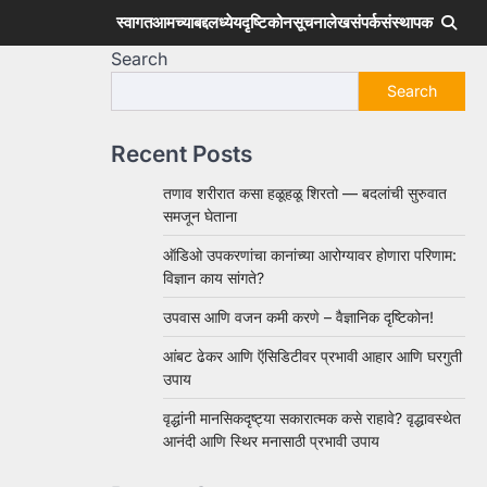
स्वागत
आमच्याबद्दल
ध्येय
दृष्टिकोन
सूचना
लेख
संपर्क
संस्थापक
Search
Search
Recent Posts
तणाव शरीरात कसा हळूहळू शिरतो — बदलांची सुरुवात
समजून घेताना
ऑडिओ उपकरणांचा कानांच्या आरोग्यावर होणारा परिणाम:
विज्ञान काय सांगते?
उपवास आणि वजन कमी करणे – वैज्ञानिक दृष्टिकोन!
आंबट ढेकर आणि ऍसिडिटीवर प्रभावी आहार आणि घरगुती
उपाय
वृद्धांनी मानसिकदृष्ट्या सकारात्मक कसे राहावे? वृद्धावस्थेत
आनंदी आणि स्थिर मनासाठी प्रभावी उपाय