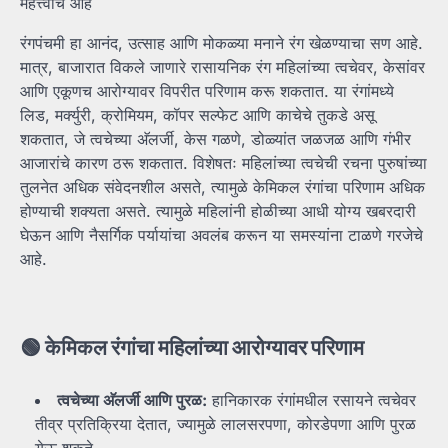
महत्त्वाचे आहे
रंगपंचमी हा आनंद, उत्साह आणि मोकळ्या मनाने रंग खेळण्याचा सण आहे.
मात्र, बाजारात विकले जाणारे रासायनिक रंग महिलांच्या त्वचेवर, केसांवर
आणि एकूणच आरोग्यावर विपरीत परिणाम करू शकतात. या रंगांमध्ये
लिड, मर्क्युरी, क्रोमियम, कॉपर सल्फेट आणि काचेचे तुकडे असू
शकतात, जे त्वचेच्या अ‍ॅलर्जी, केस गळणे, डोळ्यांत जळजळ आणि गंभीर
आजारांचे कारण ठरू शकतात. विशेषतः महिलांच्या त्वचेची रचना पुरुषांच्या
तुलनेत अधिक संवेदनशील असते, त्यामुळे केमिकल रंगांचा परिणाम अधिक
होण्याची शक्यता असते. त्यामुळे महिलांनी होळीच्या आधी योग्य खबरदारी
घेऊन आणि नैसर्गिक पर्यायांचा अवलंब करून या समस्यांना टाळणे गरजेचे
आहे.
🟢
केमिकल
रंगांचा
महिलांच्या
आरोग्यावर
परिणाम
त्वचेच्या
अ‍ॅलर्जी
आणि
पुरळ:
हानिकारक रंगांमधील रसायने त्वचेवर
तीव्र प्रतिक्रिया देतात, ज्यामुळे लालसरपणा, कोरडेपणा आणि पुरळ