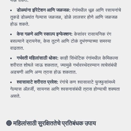
येऊ शकते.
डोळ्यांना
इरिटेशन
आणि
जळजळ:
रंगांमधील धूळ आणि रसायनांचे
तुकडे डोळ्यांत गेल्यास जळजळ, डोळे लालसर होणे आणि जळजळ
होऊ शकते.
केस
गळणे
आणि
स्काल्प
इन्फेक्शन:
केसांवर रासायनिक रंग
बसल्याने ड्रायनेस, केस तुटणे आणि टोकं दुभंगण्याच्या समस्या
वाढतात.
गर्भवती
महिलांसाठी
धोका:
काही सिंथेटिक रंगांमधील केमिकल्स
शरीरात शोषले जाऊ शकतात, ज्यामुळे गर्भावस्थेदरम्यान त्वचेसंबंधी
अडचणी आणि अन्य त्रास होऊ शकतात.
श्वासावाटे
शरीरात
प्रवेश:
रंगांचे कण श्वासावाटे फुफ्फुसांमध्ये
गेल्यास अ‍ॅलर्जी, सायनस आणि श्वसनासंबंधी त्रास होण्याची शक्यता
असते.
🔵
महिलांसाठी
सुरक्षिततेचे
प्रतिबंधक
उपाय