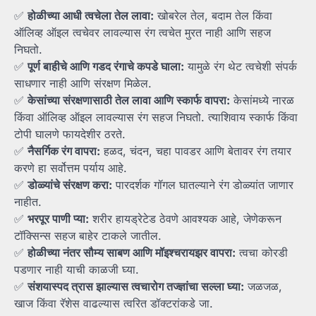
✅
होळीच्या
आधी
त्वचेला
तेल
लावा:
खोबरेल तेल, बदाम तेल किंवा
ऑलिव्ह ऑइल त्वचेवर लावल्यास रंग त्वचेत मुरत नाही आणि सहज
निघतो.
✅
पूर्ण
बाहीचे
आणि
गडद
रंगाचे
कपडे
घाला:
यामुळे रंग थेट त्वचेशी संपर्क
साधणार नाही आणि संरक्षण मिळेल.
✅
केसांच्या
संरक्षणासाठी
तेल
लावा
आणि
स्कार्फ
वापरा:
केसांमध्ये नारळ
किंवा ऑलिव्ह ऑइल लावल्यास रंग सहज निघतो. त्याशिवाय स्कार्फ किंवा
टोपी घालणे फायदेशीर ठरते.
✅
नैसर्गिक
रंग
वापरा:
हळद, चंदन, चहा पावडर आणि बेतावर रंग तयार
करणे हा सर्वोत्तम पर्याय आहे.
✅
डोळ्यांचे
संरक्षण
करा:
पारदर्शक गॉगल घातल्याने रंग डोळ्यांत जाणार
नाहीत.
✅
भरपूर
पाणी
प्या:
शरीर हायड्रेटेड ठेवणे आवश्यक आहे, जेणेकरून
टॉक्सिन्स सहज बाहेर टाकले जातील.
✅
होळीच्या
नंतर
सौम्य
साबण
आणि
मॉइश्चरायझर
वापरा:
त्वचा कोरडी
पडणार नाही याची काळजी घ्या.
✅
संशयास्पद
त्रास
झाल्यास
त्वचारोग
तज्ज्ञांचा
सल्ला
घ्या:
जळजळ,
खाज किंवा रॅशेस वाढल्यास त्वरित डॉक्टरांकडे जा.