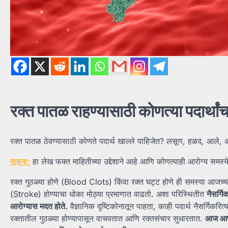
रक्त
पातळ
राहण्यासाठी
कोणत्या
पदार्थां
रक्त पातळ ठेवण्यासाठी कोणते पदार्थ खाल्ले पाहिजेत? लसूण, हळद, आले, 
सूचना:
हा लेख फक्त माहितीच्या उद्देशाने आहे आणि कोणत्याही आरोग्य समस्
रक्त गुठळ्या होणे (Blood Clots) किंवा रक्त घट्ट होणे ही समस्या आजच
(Stroke) होण्याचा धोका मोठ्या प्रमाणात वाढतो. अशा परिस्थितीत
नैसर्गि
आरोग्यास
मदत
होते.
वैज्ञानिक दृष्टिकोनातून पाहता, काही पदार्थ नैसर्गिकरित्
रक्तातील गुठळ्या होण्यापासून वाचवतात आणि रक्तसंचार सुधारतात.
आज
आ