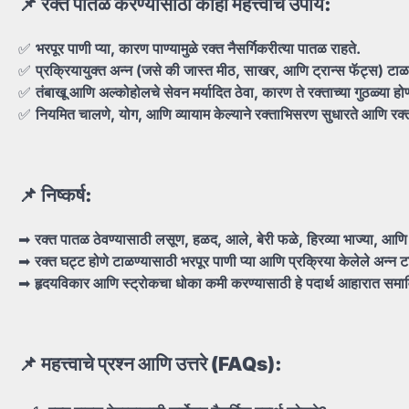
📌
रक्त
पातळ
करण्यासाठी
काही
महत्त्वाचे
उपाय:
✅
भरपूर
पाणी
प्या,
कारण
पाण्यामुळे
रक्त
नैसर्गिकरीत्या
पातळ
राहते.
✅
प्रक्रियायुक्त
अन्न (
जसे
की
जास्त
मीठ,
साखर,
आणि
ट्रान्स
फॅट्स)
टाळ
✅
तंबाखू
आणि
अल्कोहोलचे
सेवन
मर्यादित
ठेवा,
कारण
ते
रक्ताच्या
गुठळ्या
हो
✅
नियमित
चालणे,
योग,
आणि
व्यायाम
केल्याने
रक्ताभिसरण
सुधारते
आणि
रक
📌
निष्कर्ष:
➡
रक्त
पातळ
ठेवण्यासाठी
लसूण,
हळद,
आले,
बेरी
फळे,
हिरव्या
भाज्या,
आण
➡
रक्त
घट्ट
होणे
टाळण्यासाठी
भरपूर
पाणी
प्या
आणि
प्रक्रिया
केलेले
अन्न
ट
➡
हृदयविकार
आणि
स्ट्रोकचा
धोका
कमी
करण्यासाठी
हे
पदार्थ
आहारात
समाव
📌
महत्त्वाचे
प्रश्न
आणि
उत्तरे (FAQs):