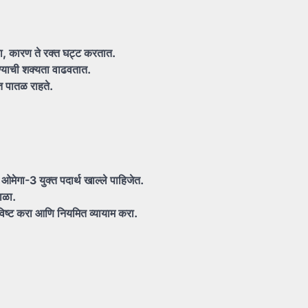
ा,
कारण
ते
रक्त
घट्ट
करतात.
ण्याची
शक्यता
वाढवतात.
्त
पातळ
राहते.
ि
ओमेगा-3
युक्त
पदार्थ
खाल्ले
पाहिजेत.
ाळा.
िष्ट
करा
आणि
नियमित
व्यायाम
करा.