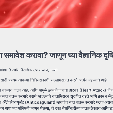
चा
समावेश
करावा?
जाणून
घ्या
वैज्ञानिक
दृष
ओमेगा-3 आणि नैसर्गिक उपाय जाणून घ्या!
येसाठी प्रथम आपल्या चिकित्सकाशी सल्लामसलत करणे अत्यंत महत्त्वाचे आहे
्या काळात वाढत आहे, आणि यामुळे हृदयविकाराचा झटका (Heart Attack) किंवा
क
रक्त
पातळ
करणारे
पदार्थ
खाल्ल्याने
रक्ताभिसरण
सुरळीत
राहते
आणि
हृदय
व
मेंद
या
अँटीकोअग्युलंट (Anticoagulant)
म्हणजेच
रक्त
पातळ
करणारे
घटक
असता
पण
अशा
पदार्थांविषयी
जाणून
घेऊया,
जे
रक्त
नैसर्गिकरीत्या
पातळ
ठेवतात
आणि
हृ