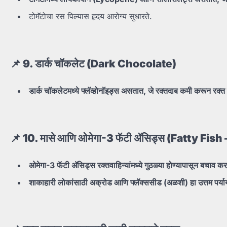
टोमॅटोचा रस पिल्यास हृदय आरोग्य सुधारते.
📌 9.
डार्क
चॉकलेट (Dark Chocolate)
डार्क
चॉकलेटमध्ये
फ्लॅव्होनॉइड्स
असतात,
जे
रक्तदाब
कमी
करून
रक्त
📌 10.
मासे
आणि
ओमेगा-3
फॅटी
अ‍ॅसिड्स (Fatty Fi
ओमेगा-3
फॅटी
अ‍ॅसिड्स
रक्तवाहिन्यांमध्ये
गुठळ्या
होण्यापासून
बचाव
कर
शाकाहारी
लोकांसाठी
अक्रोड
आणि
फ्लॅक्ससीड (
अळशी)
हा
उत्तम
पर्य