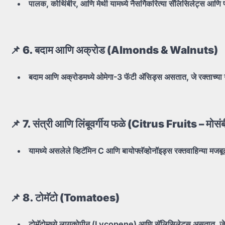
पालक,
कोथिंबीर,
आणि
मेथी
यामध्ये
नैसर्गिकरित्या
सॅलिसिलेट्स
आणि
📌 6.
बदाम
आणि
अक्रोड (Almonds & Walnuts)
बदाम
आणि
अक्रोडमध्ये
ओमेगा-3
फॅटी
अ‍ॅसिड्स
असतात,
जे
रक्ताच्या
📌 7.
संत्री
आणि
लिंबूवर्गीय
फळे (Citrus Fruits –
मोसं
यामध्ये
असलेले
व्हिटॅमिन C
आणि
बायोफ्लॅव्होनॉइड्स
रक्तवाहिन्या
मजब
📌 8.
टोमॅटो (Tomatoes)
टोमॅटोमध्ये
लायकोपीन (Lycopene)
आणि
सॅलिसिलेट्स
असतात,
ज