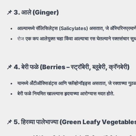
📌 3.
आले (Ginger)
आल्यामध्ये
सॅलिसिलेट्स (Salicylates)
असतात,
जे
अ‍ॅस्पिरिनप्रमा
रोज
एक
कप
आलेयुक्त
चहा
किंवा
आल्याचा
रस
घेतल्याने
रक्तसंचार
सुध
📌 4.
बेरी
फळे (Berries –
स्ट्रॉबेरी,
ब्लूबेरी,
क्रॅनबेरी)
यामध्ये
अँटीऑक्सिडंट्स
आणि
फ्लॅव्होनॉइड्स
असतात,
जे
रक्ताच्या
गुठळ
बेरी
फळे
नियमित
खाल्ल्यास
हृदयाच्या
आरोग्यास
मदत
होते.
📌 5.
हिरव्या
पालेभाज्या (Green Leafy Vegetable