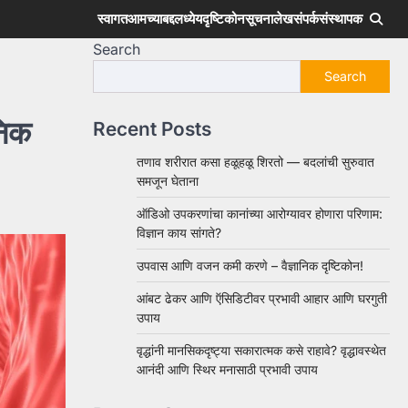
स्वागत
आमच्याबद्दल
ध्येय
दृष्टिकोन
सूचना
लेख
संपर्क
संस्थापक
Search
Search
निक
Recent Posts
तणाव शरीरात कसा हळूहळू शिरतो — बदलांची सुरुवात
समजून घेताना
ऑडिओ उपकरणांचा कानांच्या आरोग्यावर होणारा परिणाम:
विज्ञान काय सांगते?
उपवास आणि वजन कमी करणे – वैज्ञानिक दृष्टिकोन!
आंबट ढेकर आणि ऍसिडिटीवर प्रभावी आहार आणि घरगुती
उपाय
वृद्धांनी मानसिकदृष्ट्या सकारात्मक कसे राहावे? वृद्धावस्थेत
आनंदी आणि स्थिर मनासाठी प्रभावी उपाय