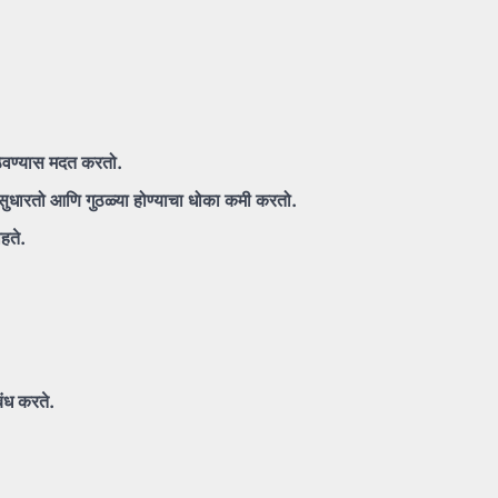
ेवण्यास
मदत
करतो.
सुधारतो
आणि
गुठळ्या
होण्याचा
धोका
कमी
करतो.
ाहते.
बंध
करते.