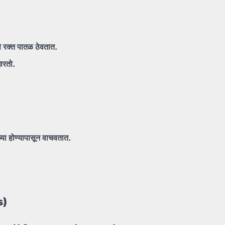
णे
रक्त
पातळ
ठेवतात.
ारतो.
्या
होण्यापासून
वाचवतात.
s)