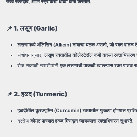
उच्च
रक्तदाब,
आणि
स्ट्रोकचा
धोका
कमी
करतात.
📌 1.
लसूण (Garlic)
लसणामध्ये
अ‍ॅलिसिन (Allicin)
नावाचा
घटक
असतो,
जो
रक्त
पातळ
ठ
संशोधनानुसार,
लसूण
रक्तातील
कोलेस्टेरॉल
कमी
करून
रक्ताभिसरण
रोज सकाळी उपाशीपोटी
एक
लसणाची
पाकळी
खाल्ल्यास
रक्त
पातळ
र
📌 2.
हळद (Turmeric)
हळदीतील
कुरक्यूमिन (Curcumin)
रक्तातील
गुठळ्या
होण्यास
प्रति
दररोज
कोमट
पाण्यात
हळद
मिसळून
प्यायल्यास
रक्ताभिसरण
सुधारते.