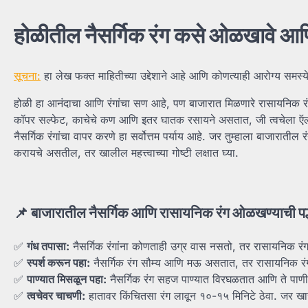
होळीतील
नैसर्गिक
रंग
कसे
ओळखावे
आण
सूचना:
हा लेख फक्त माहितीच्या उद्देशाने आहे आणि कोणत्याही आरोग्य समस्
होळी हा आनंदाचा आणि रंगांचा सण आहे, पण बाजारात मिळणारे रासायनिक रं
कॉपर सल्फेट, काचेचे कण आणि इतर घातक रसायने असतात, जी त्वचेला ऍलर्
नैसर्गिक रंगांचा वापर करणे हा सर्वोत्तम पर्याय आहे. जर तुम्हाला बाजारात
करायचे असतील, तर खालील महत्त्वाच्या गोष्टी लक्षात घ्या.
📌
बाजारातील
नैसर्गिक
आणि
रासायनिक
रंग
ओळखण्याची
प
✅
गंध
तपासा:
नैसर्गिक रंगांना कोणताही उग्र वास नसतो, तर रासायनिक रंगा
✅
स्पर्श
करून
पहा:
नैसर्गिक रंग सौम्य आणि मऊ असतात, तर रासायनिक
✅
पाण्यात
मिसळून
पहा:
नैसर्गिक रंग सहज पाण्यात विरघळतात आणि ते पाण
✅
त्वचेवर
चाचणी:
हातावर किंचितसा रंग लावून १०-१५ मिनिटे ठेवा. जर 