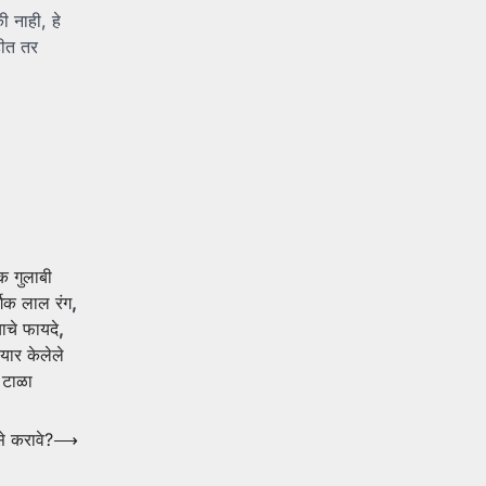
ी नाही, हे
हीत तर
िक गुलाबी
्गिक लाल रंग
,
ाचे फायदे
,
यार केलेले
 टाळा
से करावे?
⟶