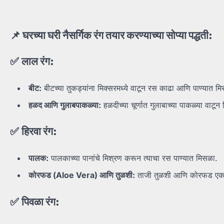
📌
घरच्या
घरी
नैसर्गिक
रंग
तयार
करण्याच्या
सोप्या
पद्धती:
✅
लाल
रंग:
बीट:
बीटच्या तुकड्यांना मिक्सरमध्ये वाटून रस काढा आणि पाण्यात म
हळद
आणि
गुलाबपाकळ्या:
हळदीच्या चूर्णात गुलाबाच्या पाकळ्या वाटू
✅
हिरवा
रंग:
पालक:
पालकाच्या पानांचे मिश्रण करून त्याचा रस पाण्यात मिसळा.
कोरफड (Aloe Vera)
आणि
तुळशी:
ताजी तुळशी आणि कोरफड एकत्
✅
पिवळा
रंग: