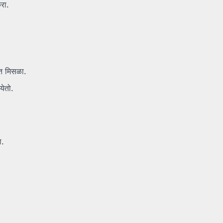
रा.
ात मिसळा.
येतो.
ा.