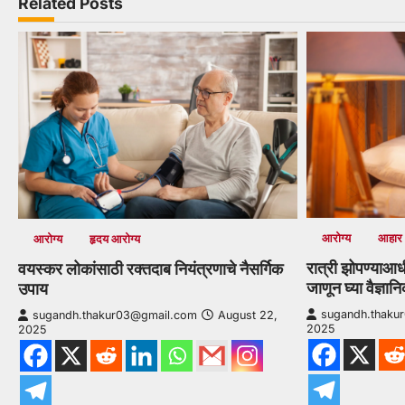
Related Posts
आरोग्य
आहार
आरोग्य
हृदय आरोग्य
रात्री झोपण्याआध
वयस्कर लोकांसाठी रक्तदाब नियंत्रणाचे नैसर्गिक
जाणून घ्या वैज्ञान
उपाय
sugandh.thaku
sugandh.thakur03@gmail.com
August 22,
2025
2025