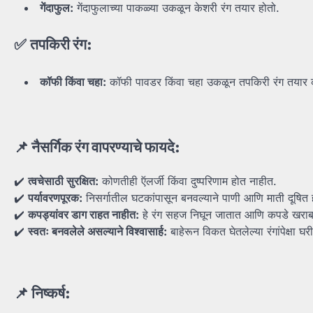
गेंदाफुल:
गेंदाफुलाच्या पाकळ्या उकळून केशरी रंग तयार होतो.
✅
तपकिरी
रंग:
कॉफी
किंवा
चहा:
कॉफी पावडर किंवा चहा उकळून तपकिरी रंग तयार 
📌
नैसर्गिक
रंग
वापरण्याचे
फायदे:
✔️
त्वचेसाठी
सुरक्षित:
कोणतीही ऍलर्जी किंवा दुष्परिणाम होत नाहीत.
✔️
पर्यावरणपूरक:
निसर्गातील घटकांपासून बनवल्याने पाणी आणि माती दूषित 
✔️
कपड्यांवर
डाग
राहत
नाहीत:
हे रंग सहज निघून जातात आणि कपडे खरा
✔️
स्वतः
बनवलेले
असल्याने
विश्वासार्ह:
बाहेरून विकत घेतलेल्या रंगांपेक्षा
📌
निष्कर्ष: