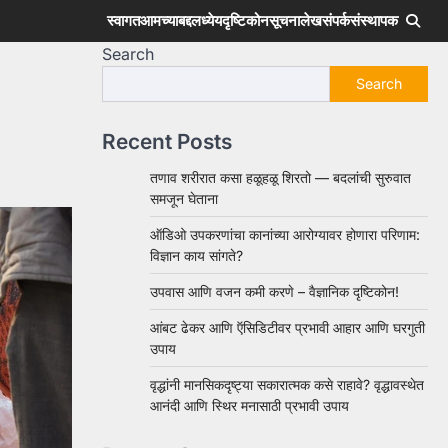
स्वागत
आमच्याबद्दल
ध्येय
दृष्टिकोन
सूचना
लेख
संपर्क
संस्थापक
Search
Search
Recent Posts
तणाव शरीरात कसा हळूहळू शिरतो — बदलांची सुरुवात
समजून घेताना
ऑडिओ उपकरणांचा कानांच्या आरोग्यावर होणारा परिणाम:
विज्ञान काय सांगते?
उपवास आणि वजन कमी करणे – वैज्ञानिक दृष्टिकोन!
आंबट ढेकर आणि ऍसिडिटीवर प्रभावी आहार आणि घरगुती
उपाय
वृद्धांनी मानसिकदृष्ट्या सकारात्मक कसे राहावे? वृद्धावस्थेत
आनंदी आणि स्थिर मनासाठी प्रभावी उपाय