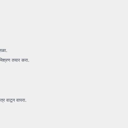
िसळा.
न मिश्रण तयार करा.
र वाटून वापरा.