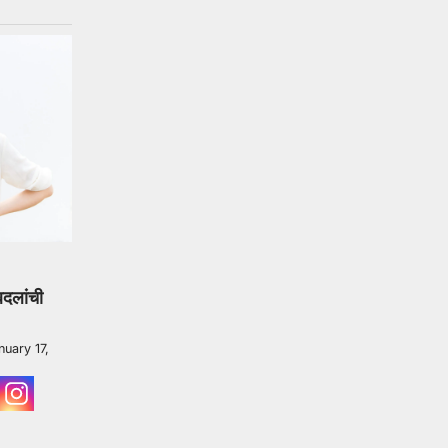
दलांची
nuary 17,