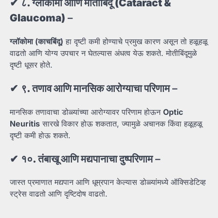
✔
८.
ग्लॉकोमा
आणि
मोतीबिंदू (Cataract &
Glaucoma)
–
ग्लॉकोमा (
काचबिंदू)
हा दृष्टी कमी होण्याचे प्रमुख कारण असून तो हळूहळू
वाढतो आणि योग्य उपचार न घेतल्यास अंधत्व येऊ शकते. मोतीबिंदूमुळे
दृष्टी धूसर होते.
✔
९.
तणाव
आणि
मानसिक
आरोग्याचा
परिणाम
–
मानसिक तणावाचा डोळ्यांच्या आरोग्यावर परिणाम होऊन
Optic
Neuritis
सारखे विकार होऊ शकतात, ज्यामुळे अचानक किंवा हळूहळू
दृष्टी कमी होऊ शकते.
✔
१०.
तंबाखू
आणि
मद्यपानाचा
दुष्परिणाम
–
जास्त प्रमाणात मद्यपान आणि धूम्रपान केल्यास डोळ्यांमध्ये ऑक्सिडेटिव्ह
स्ट्रेस वाढतो आणि दृष्टिदोष वाढतो.