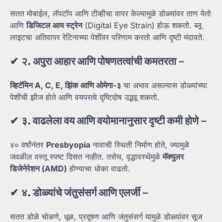
सतत मोबाईल, लॅपटॉप आणि टीव्हीचा वापर केल्यामुळे डोळ्यांवर ताण येतो
आणि
डिजिटल
आय
स्ट्रेन
(Digital Eye Strain) होऊ शकतो. ब्लू
लाइटचा अतिवापर रेटिनाच्या पेशींवर परिणाम करतो आणि दृष्टी मंदावते.
✔
२.
अपुरा
आहार
आणि
पोषणतत्वांची
कमतरता
–
व्हिटॅमिन A, C, E,
झिंक
आणि
ओमेगा-
३
चा अभाव असल्यास डोळ्यांच्या
पेशींची झीज होते आणि वयपरत्वे दृष्टिदोष उद्भवू शकतो.
✔
३.
वाढलेला
वय
आणि
वयोमानानुसार
दृष्टी
कमी
होणे
–
४० वर्षांनंतर
Presbyopia
नावाची स्थिती निर्माण होते, ज्यामुळे
जवळील वस्तू स्पष्ट दिसत नाहीत. तसेच, वृद्धावस्थेमुळे
मॅक्युलर
डिजेनेरेशन (AMD)
होण्याचा धोका वाढतो.
✔
४.
डोळ्यांचे
जंतुसंसर्ग
आणि
एलर्जी
–
सतत डोळे चोळणे, धूळ, प्रदूषण आणि जंतुसंसर्ग यामुळे डोळ्यांवर सूज