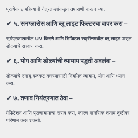
प्रत्येक ६ महिन्यांनी नेत्रतज्ज्ञांकडून तपासणी करून घ्या.
✔
५.
सनग्लासेस
आणि
ब्लू
लाइट
फिल्टरचा
वापर
करा
–
सूर्यप्रकाशातील
UV
किरणे
आणि
डिजिटल
स्क्रीनमधील
ब्लू
लाइट
पासून
डोळ्यांचे संरक्षण करा.
✔
६.
योग
आणि
डोळ्यांची
व्यायाम
पद्धती
अवलंबा
–
डोळ्यांचे स्नायू बळकट करण्यासाठी नियमित व्यायाम, योग आणि ध्यान
करा.
✔
७.
तणाव
नियंत्रणात
ठेवा
–
मेडिटेशन आणि प्राणायामाचा सराव करा, कारण मानसिक तणाव दृष्टीवर
परिणाम करू शकतो.