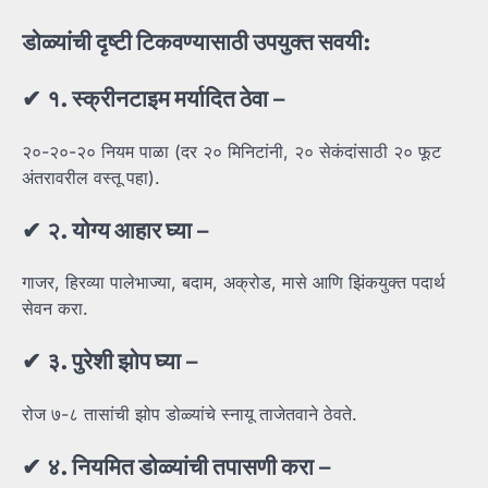
डोळ्यांची
दृष्टी
टिकवण्यासाठी
उपयुक्त
सवयी:
✔
१.
स्क्रीनटाइम
मर्यादित
ठेवा
–
२०-२०-२० नियम पाळा (दर २० मिनिटांनी, २० सेकंदांसाठी २० फूट
अंतरावरील वस्तू पहा).
✔
२.
योग्य
आहार
घ्या
–
गाजर, हिरव्या पालेभाज्या, बदाम, अक्रोड, मासे आणि झिंकयुक्त पदार्थ
सेवन करा.
✔
३.
पुरेशी
झोप
घ्या
–
रोज ७-८ तासांची झोप डोळ्यांचे स्नायू ताजेतवाने ठेवते.
✔
४.
नियमित
डोळ्यांची
तपासणी
करा
–