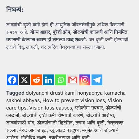
निष्कर्ष:
डोळ्यांची दृष्टी कमी होणे ही आधुनिक जीवनशैलीमुळे अधिक दिसणारी
समस्या आहे.
योग्य
आहार,
पुरेशी
झोप,
डोळ्यांची
काळजी
आणि
नियमित
तपासणी
केल्यास
आपण
ही
समस्या
टाळू
शकतो.
जर दृष्टी कमी होण्याची
लक्षणे दिसू लागली, तर त्वरित नेत्रतज्ज्ञांचा सल्ला घ्यावा.
Tagged
dolyanchi drusti kami honyachya karnacha
sakhol abhyas
,
How to prevent vision loss
,
Vision
care tips
,
Vision loss causes
,
ग्लॉकोमा उपचार
,
डोळ्यांची
काळजी
,
डोळ्यांची दृष्टी कमी होण्याची कारणे
,
डोळ्यांचे आरोग्य
,
डोळ्यांसाठी योग
,
डोळ्यांसाठी व्हिटॅमिन
,
तणाव आणि दृष्टी
,
नेत्रतज्ज्ञ
सल्ला
,
बेस्ट आय डाइट
,
ब्लू लाइट प्रदूषण
,
मधुमेह आणि डोळ्यांचे
आरोग्य
,
मोतीबिंदू लक्षणे
,
स्क्रीनटाइम आणि दृष्टी