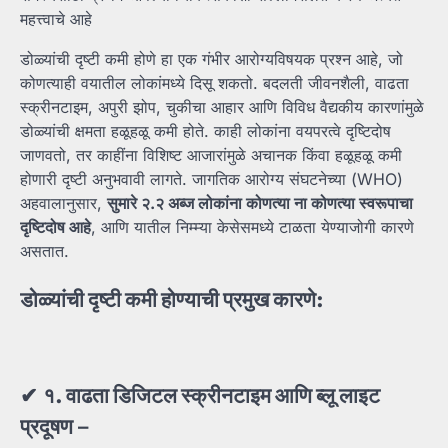
महत्त्वाचे आहे
डोळ्यांची दृष्टी कमी होणे हा एक गंभीर आरोग्यविषयक प्रश्न आहे, जो
कोणत्याही वयातील लोकांमध्ये दिसू शकतो. बदलती जीवनशैली, वाढता
स्क्रीनटाइम, अपुरी झोप, चुकीचा आहार आणि विविध वैद्यकीय कारणांमुळे
डोळ्यांची क्षमता हळूहळू कमी होते. काही लोकांना वयपरत्वे दृष्टिदोष
जाणवतो, तर काहींना विशिष्ट आजारांमुळे अचानक किंवा हळूहळू कमी
होणारी दृष्टी अनुभवावी लागते. जागतिक आरोग्य संघटनेच्या (WHO)
अहवालानुसार,
सुमारे
२.
२
अब्ज
लोकांना
कोणत्या
ना
कोणत्या
स्वरूपाचा
दृष्टिदोष
आहे
, आणि यातील निम्म्या केसेसमध्ये टाळता येण्याजोगी कारणे
असतात.
डोळ्यांची
दृष्टी
कमी
होण्याची
प्रमुख
कारणे:
✔
१.
वाढता
डिजिटल
स्क्रीनटाइम
आणि
ब्लू
लाइट
प्रदूषण
–