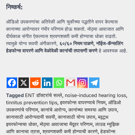
निष्कर्ष:
ऑडिओ उपकरणांचा अतिरेकी आणि चुकीच्या पद्धतीने वापर केल्यास
कानाच्या आरोग्यावर गंभीर परिणाम होऊ शकतो. मोठ्या आवाजात आणि
दीर्घकाळ संगीत ऐकल्यास श्रवणशक्ती कमी होण्याचा धोका वाढतो.
त्यामुळे योग्य सवयी अंगीकारणे,
६०/
६०
नियम
पाळणे,
नॉईज-
कॅन्सलिंग
हेडफोन्स
वापरणे
आणि
वेळोवेळी
कानांची
तपासणी
करणे
हे आवश्यक आहे.
Tagged
ENT डॉक्टरांचे सल्ले
,
noise-induced hearing loss
,
tinnitus prevention tips
,
इयरफोन्स वापरण्याचे नियम
,
ऑडिओ
उपकरणांचे परिणाम
,
कानांचे आरोग्य
,
कानांच्या समस्या आणि उपाय
,
कानासाठी आरोग्यदायी सवयी
,
कानासाठी योग्य उपाय
,
ब्लूटूथ
इयरफोन्सचा धोका
,
मोठ्या आवाजाचा मेंदूवर परिणाम
,
लाउड म्युझिक
आणि कानाचा त्रास
,
श्रवणशक्ती कमी होण्याची कारणे
,
हेडफोन्स