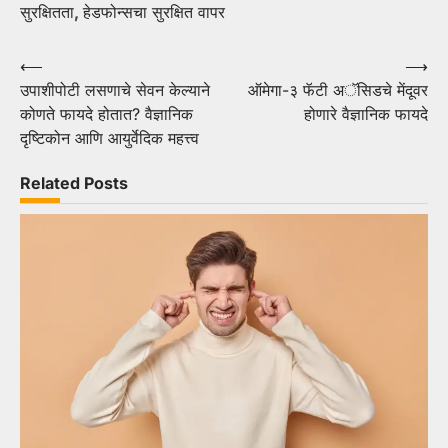
सुरक्षितता
,
हेडफोन्सचा सुरक्षित वापर
Post
⟵
⟶
उपाशीपोटी लसणाचे सेवन केल्याने
ऑमेगा-३ फॅटी अॅसिडचे मेंदूवर
navigation
कोणते फायदे होतात? वैज्ञानिक
होणारे वैज्ञानिक फायदे
दृष्टिकोन आणि आयुर्वेदिक महत्त्व
Related Posts