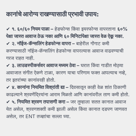
कानांचे
आरोग्य
राखण्यासाठी
प्रभावी
उपाय:
✔
१.
६०/
६०
नियम
पाळा –
हेडफोन्स किंवा इयरफोन्स वापरताना
६०%
पेक्षा
जास्त
आवाज
ठेऊ
नका
आणि
६०
मिनिटांपेक्षा
जास्त
वेळ
ऐकू
नका.
✔
२.
नॉईज-
कॅन्सलिंग
हेडफोन्स
वापरा –
बाहेरील गोंगाट कमी
करण्यासाठी नॉईज-कॅन्सलिंग हेडफोन्स वापरल्यास आवाज वाढवण्याची
गरज राहत नाही.
✔
३.
लाउडस्पीकर्सवर
आवाज
मध्यम
ठेवा –
घरात किंवा गाडीत मोठ्या
आवाजात संगीत ऐकणे टाळा, कारण याचा परिणाम फक्त आपल्याच नव्हे,
तर इतरांच्या कानांवरही होतो.
✔
४.
कानांना
नियमित
विश्रांती
द्या –
दिवसातून काही वेळ शांत ठिकाणी
काढल्याने श्रवणेंद्रियांना आराम मिळतो आणि कानांवरील ताण कमी होतो.
✔
५.
नियमित
श्रवण
तपासणी
करा –
जर तुम्हाला सतत कानात आवाज
येत असेल, श्रवणशक्ती कमी झाली असेल किंवा कानात दडपण जाणवत
असेल, तर ENT तज्ज्ञांचा सल्ला घ्या.