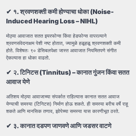
✔
१.
श्रवणशक्ती
कमी
होण्याचा
धोका (Noise-
Induced Hearing Loss – NIHL)
मोठ्या आवाजात सतत इयरफोन्स किंवा हेडफोन्स वापरल्याने
श्रवणसंवेदनाक्षम पेशी नष्ट होतात, ज्यामुळे हळूहळू श्रवणशक्ती कमी
होते. विशेषतः ९० डेसिबलपेक्षा जास्त आवाजात नियमितपणे संगीत
ऐकल्यास हा धोका वाढतो.
✔
२.
टिनिटस (Tinnitus) –
कानात
गुंजन
किंवा
सतत
आवाज
येणे
अतिशय मोठ्या आवाजाच्या संपर्कात राहिल्यास कानात सतत आवाज
येण्याची समस्या (टिनिटस) निर्माण होऊ शकते. ही समस्या बरीच वर्षे राहू
शकते आणि मानसिक तणाव, झोपेच्या समस्या यास कारणीभूत ठरते.
✔
३.
कानात
दडपण
जाणवणे
आणि
जडसर
वाटणे