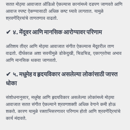
सतत मोठ्या आवाजात ऑडिओ ऐकल्यास कानांमध्ये दडपण जाणवते आणि
आवाज स्पष्ट ऐकण्यासाठी अधिक कष्ट घ्यावे लागतात. यामुळे
श्रवणेंद्रियांचे ताणतणाव वाढतो.
✔
४.
मेंदूवर
आणि
मानसिक
आरोग्यावर
परिणाम
अतिशय तीव्र आणि मोठ्या आवाजात संगीत ऐकल्यास मेंदूवरील ताण
वाढतो. दीर्घकाळ अशा सवयीमुळे डोकेदुखी, चिडचिड, एकाग्रतेचा अभाव
आणि मानसिक थकवा जाणवतो.
✔
५.
मधुमेह
व
हृदयविकार
असलेल्या
लोकांसाठी
जास्त
धोका
संशोधनानुसार, मधुमेह आणि हृदयविकार असलेल्या लोकांमध्ये मोठ्या
आवाजात सतत संगीत ऐकल्याने श्रवणशक्ती अधिक वेगाने कमी होऊ
शकते. कारण यामुळे रक्ताभिसरणावर परिणाम होतो आणि श्रवणेंद्रियांचे
कार्य मंदावते.