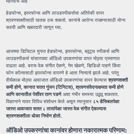
महत्त्वाचे आहे
हेडफोन्स, इयरफोन्स आणि लाउडस्पीकर्सचा अतिरेकी वापर
श्रवणशक्तीसाठी घातक ठरू शकतो. कानांचे आरोग्य राखण्यासाठी योग्य
सवयी आणि खबरदारी जाणून घ्या.
आजच्या डिजिटल युगात हेडफोन्स, इयरफोन्स, ब्लूटूथ स्पीकर्स आणि
लाउडस्पीकर्स यांसारख्या ऑडिओ उपकरणांचा वापर मोठ्या प्रमाणात
वाढला आहे. बराच वेळ संगीत ऐकणे, गेम खेळणे, व्हिडिओ पाहणे किंवा
फोन कॉल्ससाठी इयरफोन्स वापरणे हे आता नित्याचे झाले आहे. परंतु
दीर्घकाळ मोठ्या आवाजात ऑडिओ उपकरणांचा वापर केल्यास
श्रवणशक्ती
कमी
होणे,
कानात
सतत
गुंजन (
टिनिटस),
श्रवणसंवेदनाक्षमता
कमी
होणे
आणि
कानातील
पेशींवर
ताण
पडणे
अशा गंभीर समस्या उद्भवू शकतात.
विज्ञानाने यावर विविध संशोधन केले असून त्यानुसार
८५
डेसिबलपेक्षा
जास्त
आवाजात
सतत
८
तासांपेक्षा
जास्त
वेळ
संगीत
ऐकल्यास
श्रवणशक्तीला
धोका
निर्माण
होतो.
ऑडिओ
उपकरणांचा
कानांवर
होणारा
नकारात्मक
परिणाम: