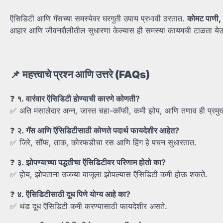
ऍसिडिटी आणि गॅसच्या समस्येवर घरगुती उपाय प्रभावी ठरतात.
कोमट
पाणी,
आहार आणि जीवनशैलीतील सुधारणा केल्यास ही समस्या कायमची टाळता ये
📌
महत्त्वाचे
प्रश्न
आणि
उत्तरे (FAQs)
❓
१.
वारंवार
ऍसिडिटी
होण्याची
कारणे
कोणती?
✅ अति मसालेदार अन्न, जास्त चहा-कॉफी, कमी झोप, आणि तणाव ही प्रमु
❓
२.
गॅस
आणि
ऍसिडिटीसाठी
कोणते
पदार्थ
फायदेशीर
आहेत?
✅ जिरे, सौंफ, ताक, कोरफडीचा रस आणि हिंग हे पचन सुधारतात.
❓
३.
झोपण्याच्या
पद्धतीचा
ऍसिडिटीवर
परिणाम
होतो
का?
✅ होय, झोपताना उजव्या बाजूला झोपल्यास ऍसिडिटी कमी होऊ शकते.
❓
४.
ऍसिडिटीसाठी
दूध
पिणे
योग्य
आहे
का?
✅ थंड दूध ऍसिडिटी कमी करण्यासाठी फायदेशीर असते.