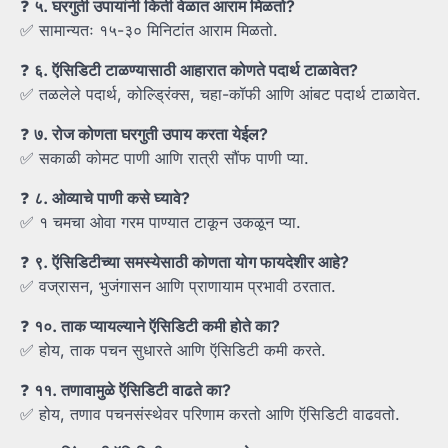
❓
५.
घरगुती
उपायांनी
किती
वेळात
आराम
मिळतो?
✅ सामान्यतः १५-३० मिनिटांत आराम मिळतो.
❓
६.
ऍसिडिटी
टाळण्यासाठी
आहारात
कोणते
पदार्थ
टाळावेत?
✅ तळलेले पदार्थ, कोल्ड्रिंक्स, चहा-कॉफी आणि आंबट पदार्थ टाळावेत.
❓
७.
रोज
कोणता
घरगुती
उपाय
करता
येईल?
✅ सकाळी कोमट पाणी आणि रात्री सौंफ पाणी प्या.
❓
८.
ओव्याचे
पाणी
कसे
घ्यावे?
✅ १ चमचा ओवा गरम पाण्यात टाकून उकळून प्या.
❓
९.
ऍसिडिटीच्या
समस्येसाठी
कोणता
योग
फायदेशीर
आहे?
✅ वज्रासन, भुजंगासन आणि प्राणायाम प्रभावी ठरतात.
❓
१०.
ताक
प्यायल्याने
ऍसिडिटी
कमी
होते
का?
✅ होय, ताक पचन सुधारते आणि ऍसिडिटी कमी करते.
❓
११.
तणावामुळे
ऍसिडिटी
वाढते
का?
✅ होय, तणाव पचनसंस्थेवर परिणाम करतो आणि ऍसिडिटी वाढवतो.