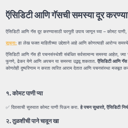
ऍसिडिटी
आणि
गॅसची
समस्या
दूर
करण्य
ऍसिडिटी आणि गॅस दूर करण्यासाठी घरगुती उपाय जाणून घ्या – कोमट पाणी, 
सूचना:
हा लेख फक्त माहितीच्या उद्देशाने आहे आणि कोणत्याही आरोग्य समस्
ऍसिडिटी आणि गॅस ही पचनसंस्थेशी संबंधित सर्वसामान्य समस्या आहेत, ज्य
फुगणे, ढेकर येणे आणि अपचन या समस्या उद्भवू शकतात.
ऍसिडिटी
आणि
गॅ
कोणतेही दुष्परिणाम न करता त्वरित आराम देतात आणि पचनसंस्था मजबूत क
१.
कोमट
पाणी
प्या
✅ दिवसाची सुरुवात कोमट पाणी पिऊन करा.
हे
पचन
सुधारते,
ऍसिडिटी
निय
२.
तुळशीची
पाने
चावून
खा