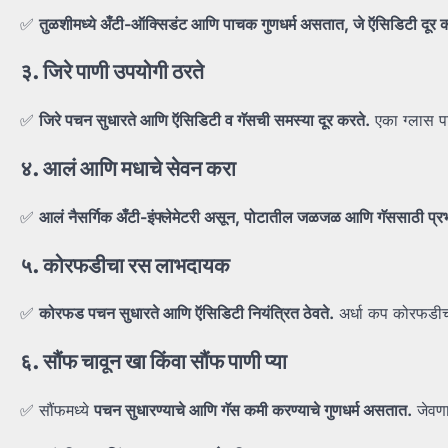
✅
तुळशीमध्ये
अँटी-
ऑक्सिडंट
आणि
पाचक
गुणधर्म
असतात,
जे
ऍसिडिटी
दूर
क
३.
जिरे
पाणी
उपयोगी
ठरते
✅
जिरे
पचन
सुधारते
आणि
ऍसिडिटी
व
गॅसची
समस्या
दूर
करते.
एका ग्लास प
४.
आलं
आणि
मधाचे
सेवन
करा
✅
आलं
नैसर्गिक
अँटी-
इंफ्लेमेटरी
असून,
पोटातील
जळजळ
आणि
गॅससाठी
प्र
५.
कोरफडीचा
रस
लाभदायक
✅
कोरफड
पचन
सुधारते
आणि
ऍसिडिटी
नियंत्रित
ठेवते.
अर्धा कप कोरफडीच
६.
सौंफ
चावून
खा
किंवा
सौंफ
पाणी
प्या
✅ सौंफमध्ये
पचन
सुधारण्याचे
आणि
गॅस
कमी
करण्याचे
गुणधर्म
असतात.
जेवणा