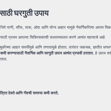
ासाठी
घरगुती
उपाय
जिरे पाणी, सौंफ, ताक, ओवा आणि योग्य आहार यामुळे नैसर्गिकरित्या आराम मिळ
येसाठी प्रथम आपल्या चिकित्सकाशी सल्लामसलत करणे अत्यंत महत्त्वाचे आहे
ा चुकीच्या आहार सवयींमुळे आणि तणावामुळे होतात. वारंवार जळजळ, छातीत धगध
स
कमी
करण्यासाठी
नैसर्गिक
आणि
घरगुती
उपाय
अत्यंत
प्रभावी
ठरतात.
हे उपाय शर
रतात.
ंत्रित
ठेवते
आणि
गॅसची
समस्या
कमी
करते.