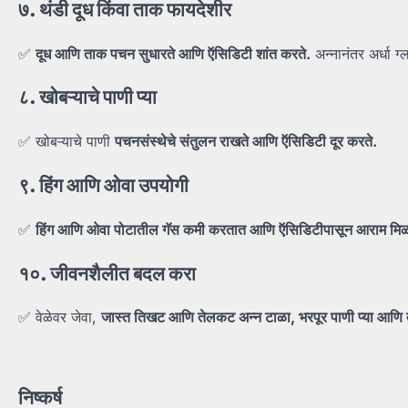
७.
थंडी
दूध
किंवा
ताक
फायदेशीर
✅
दूध
आणि
ताक
पचन
सुधारते
आणि
ऍसिडिटी
शांत
करते.
अन्नानंतर अर्धा ग
८.
खोबऱ्याचे
पाणी
प्या
✅ खोबऱ्याचे पाणी
पचनसंस्थेचे
संतुलन
राखते
आणि
ऍसिडिटी
दूर
करते.
९.
हिंग
आणि
ओवा
उपयोगी
✅
हिंग
आणि
ओवा
पोटातील
गॅस
कमी
करतात
आणि
ऍसिडिटीपासून
आराम
मि
१०.
जीवनशैलीत
बदल
करा
✅ वेळेवर जेवा,
जास्त
तिखट
आणि
तेलकट
अन्न
टाळा,
भरपूर
पाणी
प्या
आणि
निष्कर्ष