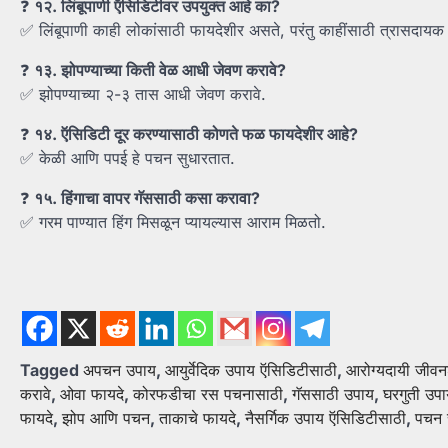
❓
१२.
लिंबूपाणी
ऍसिडिटीवर
उपयुक्त
आहे
का?
✅ लिंबूपाणी काही लोकांसाठी फायदेशीर असते, परंतु काहींसाठी त्रासदाय
❓
१३.
झोपण्याच्या
किती
वेळ
आधी
जेवण
करावे?
✅ झोपण्याच्या २-३ तास आधी जेवण करावे.
❓
१४.
ऍसिडिटी
दूर
करण्यासाठी
कोणते
फळ
फायदेशीर
आहे?
✅ केळी आणि पपई हे पचन सुधारतात.
❓
१५.
हिंगाचा
वापर
गॅससाठी
कसा
करावा?
✅ गरम पाण्यात हिंग मिसळून प्यायल्यास आराम मिळतो.
Tagged
अपचन उपाय
,
आयुर्वेदिक उपाय ऍसिडिटीसाठी
,
आरोग्यदायी जीवन
करावे
,
ओवा फायदे
,
कोरफडीचा रस पचनासाठी
,
गॅससाठी उपाय
,
घरगुती उपा
फायदे
,
झोप आणि पचन
,
ताकाचे फायदे
,
नैसर्गिक उपाय ऍसिडिटीसाठी
,
पचन स