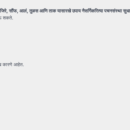
जिरे,
सौंफ,
आलं,
तुळस
आणि
ताक
यासारखे
उपाय
नैसर्गिकरित्या
पचनसंस्था
सुध
ऊ शकते.
ख कारणे आहेत.