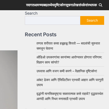
स्वागत
आमच्याबद्दल
ध्येय
दृष्टिकोन
सूचना
लेख
संपर्क
संस्थापक
Search
Search
Recent Posts
तणाव शरीरात कसा हळूहळू शिरतो — बदलांची सुरुवात
समजून घेताना
ऑडिओ उपकरणांचा कानांच्या आरोग्यावर होणारा परिणाम:
विज्ञान काय सांगते?
उपवास आणि वजन कमी करणे – वैज्ञानिक दृष्टिकोन!
आंबट ढेकर आणि ऍसिडिटीवर प्रभावी आहार आणि घरगुती
उपाय
वृद्धांनी मानसिकदृष्ट्या सकारात्मक कसे राहावे? वृद्धावस्थेत
आनंदी आणि स्थिर मनासाठी प्रभावी उपाय