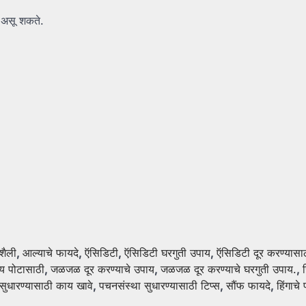
क असू शकते.
शैली
,
आल्याचे फायदे
,
ऍसिडिटी
,
ऍसिडिटी घरगुती उपाय
,
ऍसिडिटी दूर करण्यासा
य पोटासाठी
,
जळजळ दूर करण्याचे उपाय
,
जळजळ दूर करण्याचे घरगुती उपाय.
,
ुधारण्यासाठी काय खावे
,
पचनसंस्था सुधारण्यासाठी टिप्स
,
सौंफ फायदे
,
हिंगाचे