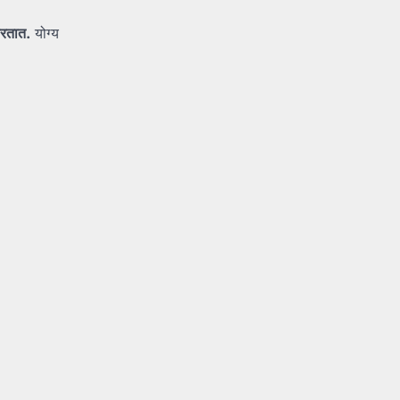
ारतात.
योग्य