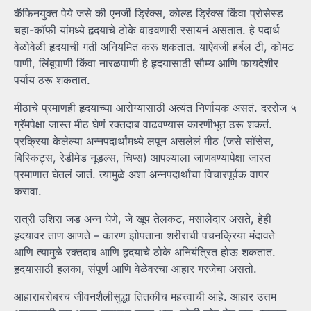
कॅफिनयुक्त पेये जसे की एनर्जी ड्रिंक्स, कोल्ड ड्रिंक्स किंवा प्रोसेस्ड
चहा-कॉफी यांमध्ये हृदयाचे ठोके वाढवणारी रसायनं असतात. हे पदार्थ
वेळोवेळी हृदयाची गती अनियमित करू शकतात. याऐवजी हर्बल टी, कोमट
पाणी, लिंबूपाणी किंवा नारळपाणी हे हृदयासाठी सौम्य आणि फायदेशीर
पर्याय ठरू शकतात.
मीठाचे प्रमाणही हृदयाच्या आरोग्यासाठी अत्यंत निर्णायक असतं. दररोज ५
ग्रॅमपेक्षा जास्त मीठ घेणं रक्तदाब वाढवण्यास कारणीभूत ठरू शकतं.
प्रक्रिया केलेल्या अन्नपदार्थांमध्ये लपून असलेलं मीठ (जसे सॉसेस,
बिस्किट्स, रेडीमेड नूडल्स, चिप्स) आपल्याला जाणवण्यापेक्षा जास्त
प्रमाणात घेतलं जातं. त्यामुळे अशा अन्नपदार्थांचा विचारपूर्वक वापर
करावा.
रात्री उशिरा जड अन्न घेणे, जे खूप तेलकट, मसालेदार असते, हेही
हृदयावर ताण आणते – कारण झोपताना शरीराची पचनक्रिया मंदावते
आणि त्यामुळे रक्तदाब आणि हृदयाचे ठोके अनियंत्रित होऊ शकतात.
हृदयासाठी हलका, संपूर्ण आणि वेळेवरचा आहार गरजेचा असतो.
आहाराबरोबरच जीवनशैलीसुद्धा तितकीच महत्त्वाची आहे. आहार उत्तम