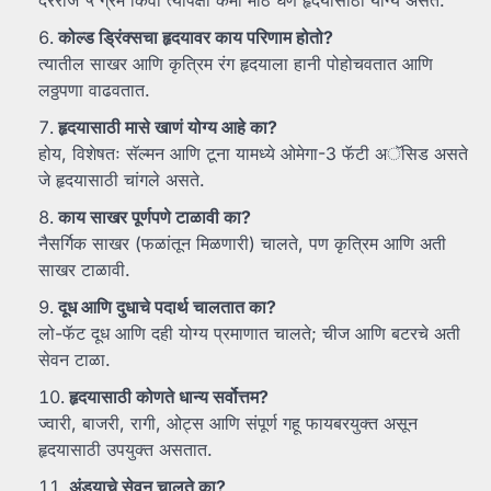
दररोज ५ ग्रॅम किंवा त्यापेक्षा कमी मीठ घेणे हृदयासाठी योग्य असते.
कोल्ड
ड्रिंक्सचा
हृदयावर
काय
परिणाम
होतो?
त्यातील साखर आणि कृत्रिम रंग हृदयाला हानी पोहोचवतात आणि
लठ्ठपणा वाढवतात.
हृदयासाठी
मासे
खाणं
योग्य
आहे
का?
होय, विशेषतः सॅल्मन आणि टूना यामध्ये ओमेगा-3 फॅटी अॅसिड असते
जे हृदयासाठी चांगले असते.
काय
साखर
पूर्णपणे
टाळावी
का?
नैसर्गिक साखर (फळांतून मिळणारी) चालते, पण कृत्रिम आणि अती
साखर टाळावी.
दूध
आणि
दुधाचे
पदार्थ
चालतात
का?
लो-फॅट दूध आणि दही योग्य प्रमाणात चालते; चीज आणि बटरचे अती
सेवन टाळा.
हृदयासाठी
कोणते
धान्य
सर्वोत्तम?
ज्वारी, बाजरी, रागी, ओट्स आणि संपूर्ण गहू फायबरयुक्त असून
हृदयासाठी उपयुक्त असतात.
अंड्याचे
सेवन
चालते
का?