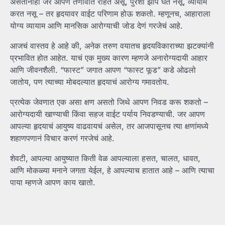
असतानाही जर आपण तणावात राहत असू, पुरेशी झोप घेत नसू, व्यायाम
करत नसू – तर हृदयावर वाईट परिणाम होऊ शकतो. म्हणूनच, आहाराला
योग्य व्यायाम आणि मानसिक आरोग्याची जोड देणं गरजेचं आहे.
आजचं वास्तव हे आहे की, अनेक तरुण वयातच हृदयविकाराच्या झटक्यांनी
प्रभावित होत आहेत. याचं एक मुख्य कारण म्हणजे अनारोग्यदायी आहार
आणि जीवनशैली. “फास्ट” जगात आपण “फास्ट फूड” कडे ओढलो
जातोय, पण त्याच्या मोबदल्यात हृदयाचं आरोग्य गमावतोय.
प्रत्येक जेवणात एक असा क्षण असतो जिथे आपण निवड करू शकतो –
आरोग्यदायी खाण्याची किंवा सहज वाईट पर्याय निवडण्याची. जर आपण
आपल्या हृदयाचं आयुष्य वाढवायचं असेल, तर आजपासूनच त्या क्षणांमध्ये
शहाणपणानं विचार करणं गरजेचं आहे.
शेवटी, आपल्या आयुष्यात किती वेळ आपल्याला हसत, चालत, धावत,
आणि मोकळ्या मनाने जगता येईल, हे आपल्याच हातात आहे – आणि त्याचा
पाया म्हणजे आपण काय खातो.