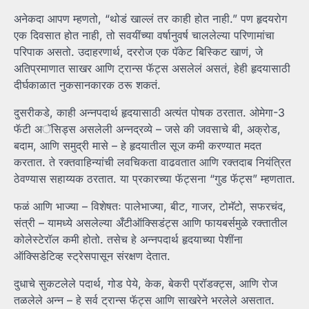
अनेकदा आपण म्हणतो, “थोडं खाल्लं तर काही होत नाही.” पण हृदयरोग
एक दिवसात होत नाही, तो सवयींच्या वर्षानुवर्ष चाललेल्या परिणामांचा
परिपाक असतो. उदाहरणार्थ, दररोज एक पॅकेट बिस्किट खाणं, जे
अतिप्रमाणात साखर आणि ट्रान्स फॅट्स असलेलं असतं, हेही हृदयासाठी
दीर्घकाळात नुकसानकारक ठरू शकतं.
दुसरीकडे, काही अन्नपदार्थ हृदयासाठी अत्यंत पोषक ठरतात. ओमेगा-3
फॅटी अॅसिड्स असलेली अन्नद्रव्ये – जसे की जवसाचे बी, अक्रोड,
बदाम, आणि समुद्री मासे – हे हृदयातील सूज कमी करण्यात मदत
करतात. ते रक्तवाहिन्यांची लवचिकता वाढवतात आणि रक्तदाब नियंत्रित
ठेवण्यास सहाय्यक ठरतात. या प्रकारच्या फॅट्सना “गुड फॅट्स” म्हणतात.
फळं आणि भाज्या – विशेषतः पालेभाज्या, बीट, गाजर, टोमॅटो, सफरचंद,
संत्री – यामध्ये असलेल्या अँटीऑक्सिडंट्स आणि फायबर्समुळे रक्तातील
कोलेस्टेरॉल कमी होतो. तसेच हे अन्नपदार्थ हृदयाच्या पेशींना
ऑक्सिडेटिव्ह स्ट्रेसपासून संरक्षण देतात.
दुधाचे सुकटलेले पदार्थ, गोड पेये, केक, बेकरी प्रॉडक्ट्स, आणि रोज
तळलेले अन्न – हे सर्व ट्रान्स फॅट्स आणि साखरेने भरलेले असतात.