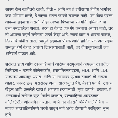
आपण रोज काहीतरी खातो, पितो – आणि मग ते शरीराच्या विविध भागांवर
कसे परिणाम करते, हे सहसा आपण फारसे तपासत नाही. पण जेव्हा प्रश्न
आपल्या हृदयाचा असतो, तेव्हा खाण्या-पिण्याच्या सवयींनी दीर्घकाळाचा
ठसा उमटवलेला असतो. हृदय हा केवळ एक पंप करणारा अवयव नाही, तर
तो आपल्या संपूर्ण शरीराचा ऊर्जा केंद्र आहे. त्याचं काम न थांबता चालतं,
दिवसाचे चोवीस तास. त्यामुळे हृदयाला पोषक आणि हानिकारक अन्नपदार्थ
समजून घेणं केवळ आरोग्य टिकवण्यासाठी नाही, तर दीर्घायुष्यासाठी एक
अनिवार्य पाऊल आहे.
शरीरात हृदय आणि रक्तवाहिन्यांचं आरोग्य प्रामुख्याने आपल्या रक्तातील
लिपिड्स – म्हणजे कोलेस्टेरॉल, ट्रायग्लिसराइड्स, HDL आणि LDL
यांच्यावर अवलंबून असतं. आणि या साऱ्यांवर प्रभाव टाकतो तो आपला
आहार. फास्ट फूड, प्रोसेस्ड अन्न, साखरयुक्त पेये, मैद्याचे पदार्थ, ट्रान्स
फॅट्स आणि तळलेले खाद्य हे आपल्या हृदयासाठी “मूक हत्यारे” ठरतात. हे
अन्नपदार्थ शरीरात सूज निर्माण करतात, रक्तवाहिन्या आखडतात,
कोलेस्टेरॉल अनियमित करतात, आणि कालांतराने अ‍ॅथेरोस्क्लेरोसिस –
म्हणजे रक्तवाहिन्यांमध्ये चरबी साठून मार्ग अरुंद होण्याची प्रक्रिया सुरू
होते.