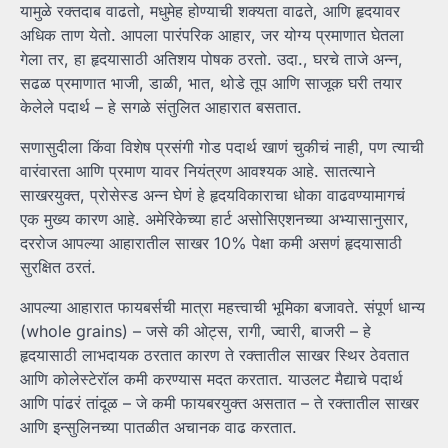
यामुळे रक्तदाब वाढतो, मधुमेह होण्याची शक्यता वाढते, आणि हृदयावर
अधिक ताण येतो. आपला पारंपरिक आहार, जर योग्य प्रमाणात घेतला
गेला तर, हा हृदयासाठी अतिशय पोषक ठरतो. उदा., घरचे ताजे अन्न,
सढळ प्रमाणात भाजी, डाळी, भात, थोडे तूप आणि साजूक घरी तयार
केलेले पदार्थ – हे सगळे संतुलित आहारात बसतात.
सणासुदीला किंवा विशेष प्रसंगी गोड पदार्थ खाणं चुकीचं नाही, पण त्याची
वारंवारता आणि प्रमाण यावर नियंत्रण आवश्यक आहे. सातत्याने
साखरयुक्त, प्रोसेस्ड अन्न घेणं हे हृदयविकाराचा धोका वाढवण्यामागचं
एक मुख्य कारण आहे. अमेरिकेच्या हार्ट असोसिएशनच्या अभ्यासानुसार,
दररोज आपल्या आहारातील साखर 10% पेक्षा कमी असणं हृदयासाठी
सुरक्षित ठरतं.
आपल्या आहारात फायबर्सची मात्रा महत्त्वाची भूमिका बजावते. संपूर्ण धान्य
(whole grains) – जसे की ओट्स, रागी, ज्वारी, बाजरी – हे
हृदयासाठी लाभदायक ठरतात कारण ते रक्तातील साखर स्थिर ठेवतात
आणि कोलेस्टेरॉल कमी करण्यास मदत करतात. याउलट मैद्याचे पदार्थ
आणि पांढरं तांदूळ – जे कमी फायबरयुक्त असतात – ते रक्तातील साखर
आणि इन्सुलिनच्या पातळीत अचानक वाढ करतात.