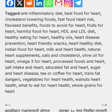
Tagged
anti-inflammatory diet
,
best food for heart
,
cholesterol lowering foods
,
fast food heart risk
,
flaxseed benefits
,
foods to avoid for heart
,
fruits for
heart
,
harmful food for heart
,
HDL and LDL diet
,
healthy eating for heart
,
healthy oils
,
heart disease
prevention
,
heart friendly snacks
,
heart healthy diet
,
indian food for heart
,
milk and heart health
,
natural
heart supplements
,
oats and cholesterol
,
olive oil for
heart
,
omega 3 for heart
,
processed foods and heart
,
salt intake and heart
,
saturated fat and heart
,
sugar
and heart disease
,
tea or coffee for heart
,
trans fat
dangers
,
vegetables for heart health
,
walnuts heart
health
,
what to eat for heart health
,
whole grains for
heart
Post
⟵
⟶
हृदयविकार टाळण्यासाठी कोणता
वयाच्या ३० नंतर नियमित तपासणी