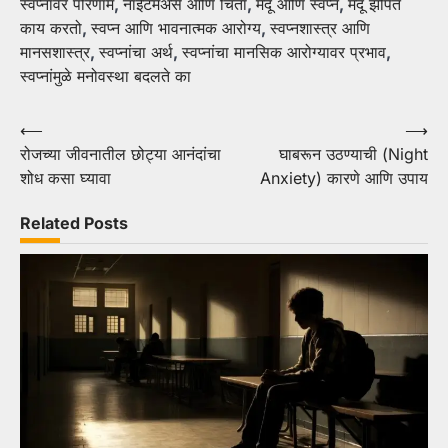
स्वप्नांवर परिणाम
,
नाईटमेअर्स आणि चिंता
,
मेंदू आणि स्वप्न
,
मेंदू झोपेत
काय करतो
,
स्वप्न आणि भावनात्मक आरोग्य
,
स्वप्नशास्त्र आणि
मानसशास्त्र
,
स्वप्नांचा अर्थ
,
स्वप्नांचा मानसिक आरोग्यावर प्रभाव
,
स्वप्नांमुळे मनोवस्था बदलते का
Post
⟵
⟶
रोजच्या जीवनातील छोट्या आनंदांचा
घाबरून उठण्याची (Night
navigation
शोध कसा घ्यावा
Anxiety) कारणे आणि उपाय
Related Posts