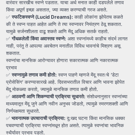
वारंवार सारखीच स्वप्ने पडतात. याचा अर्थ मनात काही दडपलेले तणाव
किंवा अपूर्ण इच्छा असतात, ज्या व्यक्त करण्याची गरज असते.
✅
स्फटिकस्वप्ने (Lucid Dreams):
काही लोकांना झोपेतच कळते
की ते स्वप्न पाहत आहेत आणि ते त्या स्वप्नावर नियंत्रण ठेवू शकतात.
यामुळे सर्जनशीलता वाढू शकते आणि मेंदू अधिक सतर्क राहतो.
✅
गोंधळलेली किंवा अवास्तव स्वप्ने:
अशा स्वप्नांमध्ये काहीच संदर्भ लागत
नाही, परंतु ते आपल्या अवचेतन मनातील विविध भावनांचे मिश्रण असू
शकतात.
स्वप्नांचा मानसिक आरोग्यावर होणारा सकारात्मक आणि नकारात्मक
प्रभाव
✅
स्वप्नामुळे तणाव कमी होतो:
स्वप्न पाहणे म्हणजे मेंदू स्वतःचे ‘डेटा
प्रोसेसिंग’ करण्यासारखे आहे. दिवसभरातील विचार आणि भावना झोपेत
मेंदू मोकळ्या करतो, ज्यामुळे मानसिक तणाव कमी होतो.
✅
आठवणी आणि शिकण्याची प्रक्रिया सुधारते:
संशोधनानुसार स्वप्नांच्या
माध्यमातून मेंदू जुने आणि नवीन अनुभव जोडतो, त्यामुळे स्मरणशक्ती आणि
निर्णयक्षमता सुधारते.
✅
भावनात्मक उपचाराची प्रक्रिया:
दु:खद घटना किंवा मानसिक धक्का
पचवण्याची प्रक्रिया स्वप्नांमधून होत असते. त्यामुळे स्वप्नांचा भावनिक
स्थैर्यावर प्रभाव पडतो.