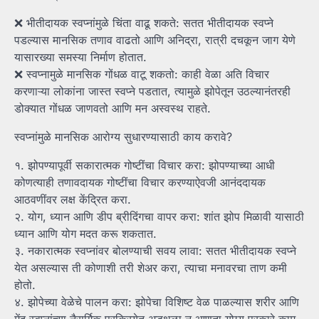
❌ भीतीदायक स्वप्नांमुळे चिंता वाढू शकते: सतत भीतीदायक स्वप्ने
पडल्यास मानसिक तणाव वाढतो आणि अनिद्रा, रात्री दचकून जाग येणे
यासारख्या समस्या निर्माण होतात.
❌ स्वप्नामुळे मानसिक गोंधळ वाटू शकतो: काही वेळा अति विचार
करणाऱ्या लोकांना जास्त स्वप्ने पडतात, त्यामुळे झोपेतून उठल्यानंतरही
डोक्यात गोंधळ जाणवतो आणि मन अस्वस्थ राहते.
स्वप्नांमुळे मानसिक आरोग्य सुधारण्यासाठी काय करावे?
१. झोपण्यापूर्वी सकारात्मक गोष्टींचा विचार करा: झोपण्याच्या आधी
कोणत्याही तणावदायक गोष्टींचा विचार करण्याऐवजी आनंददायक
आठवणींवर लक्ष केंद्रित करा.
२. योग, ध्यान आणि डीप ब्रीदिंगचा वापर करा: शांत झोप मिळावी यासाठी
ध्यान आणि योग मदत करू शकतात.
३. नकारात्मक स्वप्नांवर बोलण्याची सवय लावा: सतत भीतीदायक स्वप्ने
येत असल्यास ती कोणाशी तरी शेअर करा, त्याचा मनावरचा ताण कमी
होतो.
४. झोपेच्या वेळेचे पालन करा: झोपेचा विशिष्ट वेळ पाळल्यास शरीर आणि
मेंदू स्वप्नांच्या नैसर्गिक प्रक्रियेत अडथळा न आणता योग्य प्रकारे काम