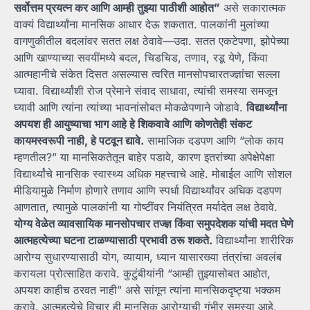
सर्वोत्तम
प्रयत्न
कर
आणि
आम्ही
तुझ्या
पाठीशी
आहोत”
असे सकारात्मक
वाक्यं विद्यार्थ्यांना मानसिक आधार देऊ शकतात. पालकांनी मुलांच्या
वागणुकीतील बदलांवर सतत लक्ष ठेवावे—उदा. सतत एकटेपणा, झोपेच्या
आणि खाण्याच्या सवयींमध्ये बदल, चिडचिड, तणाव, रडू येणे, किंवा
आत्महानीचे संकेत दिसत असल्यास त्वरित मानसोपचारतज्ज्ञांचा सल्ला
घ्यावा. विद्यार्थ्यांशी रोज प्रेमाने संवाद साधावा, त्यांची समस्या समजून
घ्यावी आणि त्यांना त्यांच्या भावनांसोबत मोकळेपणाने जोडावे.
विद्यार्थ्यांना
अपयश
ही
आयुष्याचा
भाग
आहे
हे
शिकवावे
आणि
कोणतेही
संकट
कायमस्वरूपी
नाही,
हे
पटवून
द्यावे.
सामाजिक दडपण आणि “लोक काय
म्हणतील?” या मानसिकतेतून बाहेर पडावे, कारण इतरांच्या अपेक्षेपेक्षा
विद्यार्थ्यांचे मानसिक स्वास्थ्य अधिक महत्त्वाचे आहे. मोबाईल आणि सोशल
मीडियामुळे निर्माण होणारे तणाव आणि स्पर्धा विद्यार्थ्यांवर अधिक दडपण
आणतात, त्यामुळे पालकांनी या गोष्टींवर नियंत्रित मर्यादेत लक्ष ठेवावे.
योग्य
वेळेत
व्यावसायिक
मानसोपचार
तज्ज्ञ
किंवा
समुपदेशक
यांची
मदत
घेणे
आत्महत्येच्या
घटना
टाळण्यासाठी
प्रभावी
ठरू
शकते.
विद्यार्थ्यांना शारीरिक
आरोग्य सुधारण्यासाठी योग, व्यायाम, ध्यान यासारख्या तंत्रांचा अवलंब
करायला प्रोत्साहित करावे. कुटुंबीयांनी “आम्ही तुझ्यासोबत आहोत,
अपयश काहीच ठरवत नाही” असे सांगून त्यांना मानसिकदृष्ट्या भक्कम
करावे. आत्महत्येचे विचार ही मानसिक आरोग्याची गंभीर समस्या आहे,