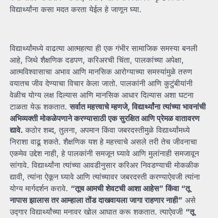
विद्यार्थ्यांना कसा मदत करता येईल हे जाणून घ्या.
विद्यार्थ्यांमध्ये वाढत्या आत्महत्या ही एक गंभीर सामाजिक समस्या बनली
आहे, जिथे शैक्षणिक दडपण, करिअरची चिंता, पालकांच्या अपेक्षा,
आत्मविश्वासाचा अभाव आणि मानसिक आरोग्याच्या समस्यांमुळे तरुण
वयातच जीव देण्याचा विचार केला जातो. पालकांनी आणि कुटुंबीयांनी
वेळीच योग्य लक्ष दिल्यास आणि मानसिक आधार दिल्यास अशा घटना
टाळता येऊ शकतात.
सर्वात
महत्त्वाचे
म्हणजे,
विद्यार्थ्यांना
त्यांच्या
भावनांची
अभिव्यक्ती
मोकळेपणाने
करण्यासाठी
एक
सुरक्षित
आणि
प्रेमळ
वातावरण
द्यावे.
कठोर शब्द, तुलना, अपमान किंवा जबरदस्तीमुळे विद्यार्थ्यांमध्ये
निराशा वाढू शकते. शैक्षणिक यश हे महत्त्वाचे असले तरी तेच जीवनाचा
एकमेव उद्देश नाही, हे पालकांनी समजून घ्यावे आणि मुलांनाही समजावून
सांगावे. विद्यार्थ्यांना त्यांच्या आवडीनुसार करिअर निवडण्याची मोकळीक
द्यावी, त्यांना ऐकून घ्यावे आणि त्यांच्यावर जबरदस्ती करण्याऐवजी त्यांना
योग्य मार्गदर्शन करावे.
“
तूच
आमची
शेवटची
आशा
आहेस”
किंवा “
तू
नापास
झालास
तर
आम्हाला
तोंड
दाखवायला
जागा
राहणार
नाही”
असे
उद्गार विद्यार्थ्यांच्या मनावर खोल आघात करू शकतात. त्याऐवजी
“
तू