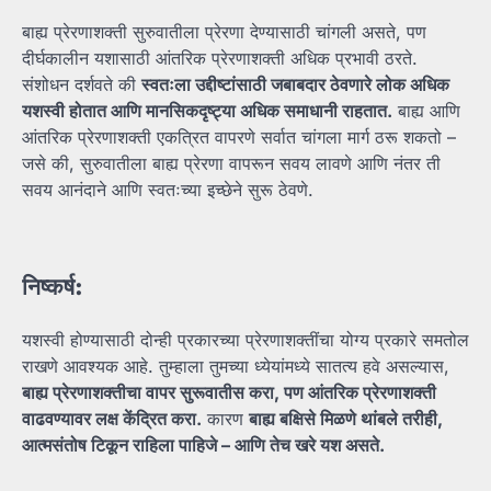
बाह्य प्रेरणाशक्ती सुरुवातीला प्रेरणा देण्यासाठी चांगली असते, पण
दीर्घकालीन यशासाठी आंतरिक प्रेरणाशक्ती अधिक प्रभावी ठरते.
संशोधन दर्शवते की
स्वतःला
उद्दीष्टांसाठी
जबाबदार
ठेवणारे
लोक
अधिक
यशस्वी
होतात
आणि
मानसिकदृष्ट्या
अधिक
समाधानी
राहतात.
बाह्य आणि
आंतरिक प्रेरणाशक्ती एकत्रित वापरणे सर्वात चांगला मार्ग ठरू शकतो –
जसे की, सुरुवातीला बाह्य प्रेरणा वापरून सवय लावणे आणि नंतर ती
सवय आनंदाने आणि स्वतःच्या इच्छेने सुरू ठेवणे.
निष्कर्ष:
यशस्वी होण्यासाठी दोन्ही प्रकारच्या प्रेरणाशक्तींचा योग्य प्रकारे समतोल
राखणे आवश्यक आहे. तुम्हाला तुमच्या ध्येयांमध्ये सातत्य हवे असल्यास,
बाह्य
प्रेरणाशक्तीचा
वापर
सुरूवातीस
करा,
पण
आंतरिक
प्रेरणाशक्ती
वाढवण्यावर
लक्ष
केंद्रित
करा.
कारण
बाह्य
बक्षिसे
मिळणे
थांबले
तरीही,
आत्मसंतोष
टिकून
राहिला
पाहिजे –
आणि
तेच
खरे
यश
असते.