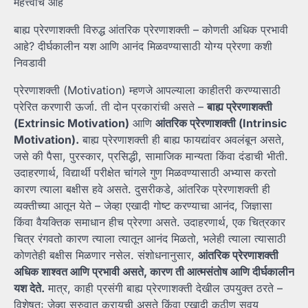
महत्त्वाचे आहे
बाह्य प्रेरणाशक्ती विरुद्ध आंतरिक प्रेरणाशक्ती – कोणती अधिक प्रभावी
आहे? दीर्घकालीन यश आणि आनंद मिळवण्यासाठी योग्य प्रेरणा कशी
निवडावी
प्रेरणाशक्ती (Motivation) म्हणजे आपल्याला काहीतरी करण्यासाठी
प्रेरित करणारी ऊर्जा. ती दोन प्रकारांची असते –
बाह्य
प्रेरणाशक्ती
(Extrinsic Motivation)
आणि
आंतरिक
प्रेरणाशक्ती (Intrinsic
Motivation).
बाह्य प्रेरणाशक्ती ही बाह्य फायद्यांवर अवलंबून असते,
जसे की पैसा, पुरस्कार, प्रसिद्धी, सामाजिक मान्यता किंवा दंडाची भीती.
उदाहरणार्थ, विद्यार्थी परीक्षेत चांगले गुण मिळवण्यासाठी अभ्यास करतो
कारण त्याला बक्षीस हवे असते. दुसरीकडे, आंतरिक प्रेरणाशक्ती ही
व्यक्तीच्या आतून येते – जेव्हा एखादी गोष्ट करण्याचा आनंद, जिज्ञासा
किंवा वैयक्तिक समाधान हीच प्रेरणा असते. उदाहरणार्थ, एक चित्रकार
चित्र रंगवतो कारण त्याला त्यातून आनंद मिळतो, भलेही त्याला त्यासाठी
कोणतेही बक्षीस मिळणार नसेल. संशोधनानुसार,
आंतरिक
प्रेरणाशक्ती
अधिक
शाश्वत
आणि
प्रभावी
असते,
कारण
ती
आत्मसंतोष
आणि
दीर्घकालीन
यश
देते.
मात्र, काही प्रसंगी बाह्य प्रेरणाशक्ती देखील उपयुक्त ठरते –
विशेषतः जेव्हा सुरुवात करायची असते किंवा एखादी कठीण सवय