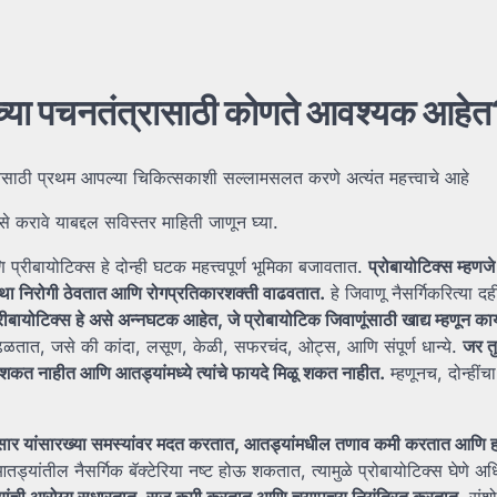
ुमच्या पचनतंत्रासाठी कोणते आवश्यक आहे
येसाठी प्रथम आपल्या चिकित्सकाशी सल्लामसलत करणे अत्यंत महत्त्वाचे आहे
करावे याबद्दल सविस्तर माहिती जाणून घ्या.
प्रीबायोटिक्स हे दोन्ही घटक महत्त्वपूर्ण भूमिका बजावतात.
प्रोबायोटिक्स म्हणजे
्था निरोगी ठेवतात आणि रोगप्रतिकारशक्ती वाढवतात.
हे जिवाणू नैसर्गिकरित्या द
रीबायोटिक्स हे असे अन्नघटक आहेत, जे प्रोबायोटिक जिवाणूंसाठी खाद्य म्हणून का
 आढळतात, जसे की कांदा, लसूण, केळी, सफरचंद, ओट्स, आणि संपूर्ण धान्ये.
जर तु
ू शकत नाहीत आणि आतड्यांमध्ये त्यांचे फायदे मिळू शकत नाहीत.
म्हणूनच, दोन्हींच
िसार यांसारख्या समस्यांवर मदत करतात, आतड्यांमधील तणाव कमी करतात आणि
ड्यांतील नैसर्गिक बॅक्टेरिया नष्ट होऊ शकतात, त्यामुळे प्रोबायोटिक्स घेणे अधि
ड्यांची आरोग्य सुधारतात, सूज कमी करतात आणि चयापचय नियंत्रित करतात.
संशो