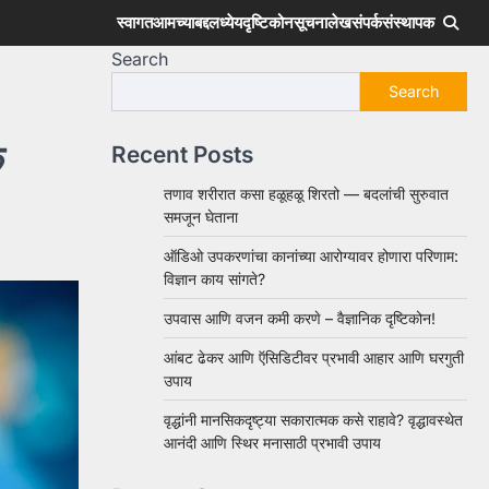
स्वागत
आमच्याबद्दल
ध्येय
दृष्टिकोन
सूचना
लेख
संपर्क
संस्थापक
Search
Search
क
Recent Posts
तणाव शरीरात कसा हळूहळू शिरतो — बदलांची सुरुवात
समजून घेताना
ऑडिओ उपकरणांचा कानांच्या आरोग्यावर होणारा परिणाम:
विज्ञान काय सांगते?
उपवास आणि वजन कमी करणे – वैज्ञानिक दृष्टिकोन!
आंबट ढेकर आणि ऍसिडिटीवर प्रभावी आहार आणि घरगुती
उपाय
वृद्धांनी मानसिकदृष्ट्या सकारात्मक कसे राहावे? वृद्धावस्थेत
आनंदी आणि स्थिर मनासाठी प्रभावी उपाय