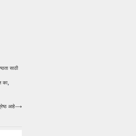
ष्ठता साठी
त का
,
ेष्ठ आहे
⟶