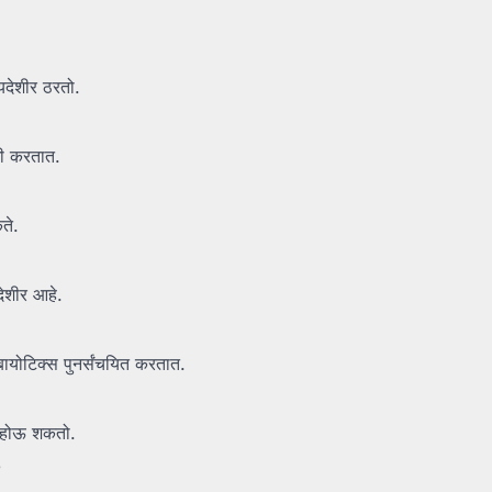
यदेशीर ठरतो.
मी करतात.
ते.
देशीर आहे.
ोबायोटिक्स पुनर्संचयित करतात.
स होऊ शकतो.
?