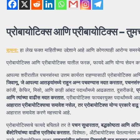
प्रोबायोटिक्स आणि प्रीबायोटिक्स – त
सूचना:
हा लेख फक्त माहितीच्या उद्देशाने आहे आणि कोणत्याही आरोग्य समस्
प्रोबायोटिक्स आणि प्रीबायोटिक्स यातील फरक, फायदे आणि योग्य सेवन कसे 
आपल्या शरीरातील पचनसंस्था उत्तम कार्यरत राहण्यासाठी प्रोबायोटिक्स आणि 
जिवाणू, जे आपल्या आतड्यांमध्ये राहून अन्न पचवण्यास मदत करतात, पचनसंस
कांजी, केफिर, मिसो, आणि काही आंबट पदार्थांमध्ये आढळतात. दुसरीकडे,
प्
आणि त्यांच्या वाढीस मदत करतात.
प्रीबायोटिक्स फायबरयुक्त पदार्थांमध्ये
आहारात प्रीबायोटिक्सचा समावेश नसेल, तर प्रोबायोटिक्स योग्य प्रकारे वाढ
आहारात समावेश करणे महत्त्वाचे आहे.
प्रोबायोटिक्सचे फायदे बघितले तर ते
पचन सुधारतात, बद्धकोष्ठता आणि अत
बॅक्टेरियांच्या वाढीस प्रतिबंध करतात.
विशेषतः, अँटीबायोटिक्स घेतल्यानंतर आत
ठरते. प्रीबायोटिक्स मात्र
आतड्यांतील चांगल्या जिवाणूंची वाढ वाढवून आत