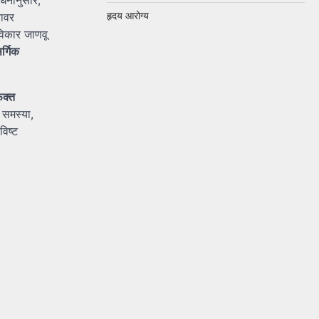
हृदय आरोग्य
यावर
 विकार जाणवू
र्गिक
फक्त
ी समस्या,
विष्ट