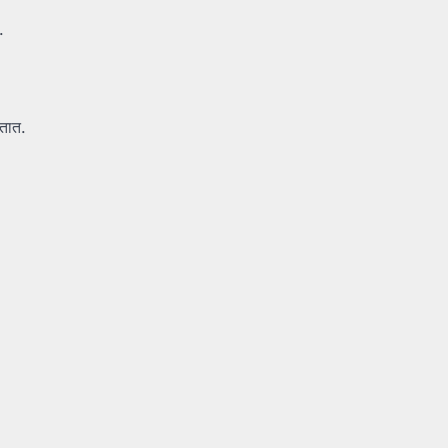
.
तात.