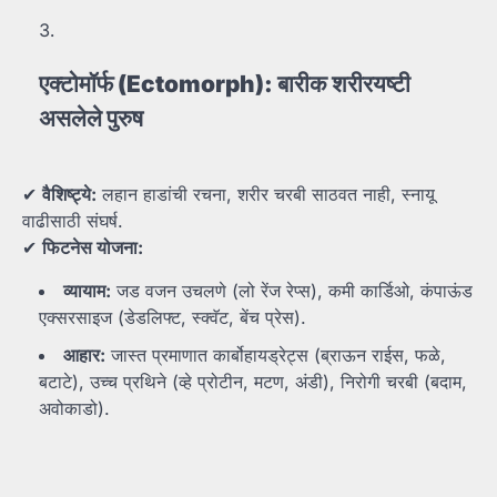
एक्टोमॉर्फ (Ectomorph):
बारीक
शरीरयष्टी
असलेले
पुरुष
✔
वैशिष्ट्ये:
लहान हाडांची रचना, शरीर चरबी साठवत नाही, स्नायू
वाढीसाठी संघर्ष.
✔
फिटनेस
योजना:
व्यायाम:
जड वजन उचलणे (लो रेंज रेप्स), कमी कार्डिओ, कंपाऊंड
एक्सरसाइज (डेडलिफ्ट, स्क्वॅट, बेंच प्रेस).
आहार:
जास्त प्रमाणात कार्बोहायड्रेट्स (ब्राऊन राईस, फळे,
बटाटे), उच्च प्रथिने (व्हे प्रोटीन, मटण, अंडी), निरोगी चरबी (बदाम,
अवोकाडो).