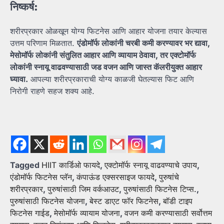
निष्कर्ष:
शरीरप्रकार ओळखून योग्य फिटनेस आणि आहार योजना तयार केल्यास
उत्तम परिणाम मिळतात.
एंडोमॉर्फ
लोकांनी
चरबी
कमी
करण्यावर
भर
द्यावा,
मेसोमॉर्फ
लोकांनी
संतुलित
आहार
आणि
व्यायाम
ठेवावा,
तर
एक्टोमॉर्फ
लोकांनी
स्नायू
वाढवण्यासाठी
जड
वजन
आणि
जास्त
कॅलरीयुक्त
आहार
घ्यावा.
आपल्या शरीरप्रकाराची योग्य काळजी घेतल्यास फिट आणि
निरोगी राहणे सहज शक्य आहे.
Tagged
HIIT कार्डिओ फायदे
,
एक्टोमॉर्फ स्नायू वाढवण्याचे उपाय
,
एंडोमॉर्फ फिटनेस प्लॅन
,
कंपाऊंड एक्सरसाइज फायदे
,
पुरुषांचे
शरीरप्रकार
,
पुरुषांसाठी जिम वर्कआउट
,
पुरुषांसाठी फिटनेस टिप्स.
,
पुरुषांसाठी फिटनेस योजना
,
बेस्ट डाएट फॉर फिटनेस
,
बॉडी टाइप
फिटनेस गाईड
,
मेसोमॉर्फ व्यायाम योजना
,
वजन कमी करण्यासाठी सर्वोत्तम