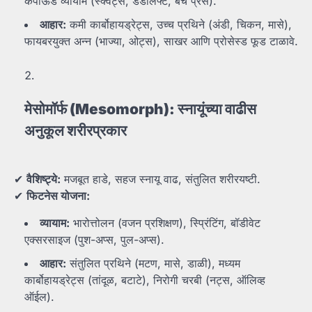
कंपाऊंड व्यायाम (स्क्वॅट्स, डेडलिफ्ट, बेंच प्रेस).
आहार:
कमी कार्बोहायड्रेट्स, उच्च प्रथिने (अंडी, चिकन, मासे),
फायबरयुक्त अन्न (भाज्या, ओट्स), साखर आणि प्रोसेस्ड फूड टाळावे.
मेसोमॉर्फ (Mesomorph):
स्नायूंच्या
वाढीस
अनुकूल
शरीरप्रकार
✔
वैशिष्ट्ये:
मजबूत हाडे, सहज स्नायू वाढ, संतुलित शरीरयष्टी.
✔
फिटनेस
योजना:
व्यायाम:
भारोत्तोलन (वजन प्रशिक्षण), स्प्रिंटिंग, बॉडीवेट
एक्सरसाइज (पुश-अप्स, पुल-अप्स).
आहार:
संतुलित प्रथिने (मटण, मासे, डाळी), मध्यम
कार्बोहायड्रेट्स (तांदूळ, बटाटे), निरोगी चरबी (नट्स, ऑलिव्ह
ऑईल).