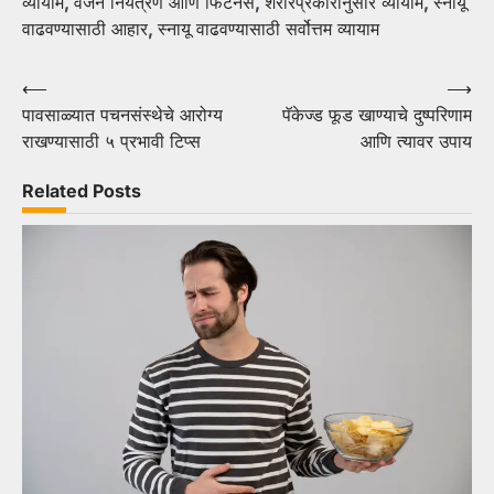
व्यायाम
,
वजन नियंत्रण आणि फिटनेस
,
शरीरप्रकारानुसार व्यायाम
,
स्नायू
वाढवण्यासाठी आहार
,
स्नायू वाढवण्यासाठी सर्वोत्तम व्यायाम
Post
⟵
⟶
पावसाळ्यात पचनसंस्थेचे आरोग्य
पॅकेज्ड फूड खाण्याचे दुष्परिणाम
navigation
राखण्यासाठी ५ प्रभावी टिप्स
आणि त्यावर उपाय
Related Posts