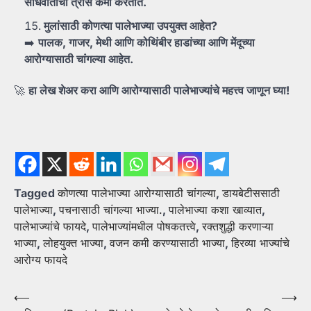
संधिवाताचा
त्रास
कमी
करतात.
मुलांसाठी
कोणत्या
पालेभाज्या
उपयुक्त
आहेत?
➡️
पालक,
गाजर,
मेथी
आणि
कोथिंबीर
हाडांच्या
आणि
मेंदूच्या
आरोग्यासाठी
चांगल्या
आहेत.
🚀
हा
लेख
शेअर
करा
आणि
आरोग्यासाठी
पालेभाज्यांचे
महत्त्व
जाणून
घ्या!
Tagged
कोणत्या पालेभाज्या आरोग्यासाठी चांगल्या
,
डायबेटीससाठी
पालेभाज्या
,
पचनासाठी चांगल्या भाज्या.
,
पालेभाज्या कशा खाव्यात
,
पालेभाज्यांचे फायदे
,
पालेभाज्यांमधील पोषकतत्त्वे
,
रक्तशुद्धी करणाऱ्या
भाज्या
,
लोहयुक्त भाज्या
,
वजन कमी करण्यासाठी भाज्या
,
हिरव्या भाज्यांचे
आरोग्य फायदे
Post
⟵
⟶