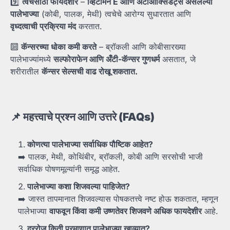
9️⃣
त्वचेसाठी
फायदेशीर
–
व्हिटॅमिन E
आणि
अँटीऑक्सिडंट्स
असलेल्या
पालेभाज्या
(कोबी, पालक, मेथी) त्वचेचे आरोग्य सुधारतात आणि
वृध्दत्वाची
प्रक्रिया
मंद
करतात.
🔟
कॅन्सरच्या
धोका
कमी
करते
– ब्रॉकली आणि कोबीसारख्या
पालेभाज्यांमध्ये
सल्फोराफेन
आणि
अँटी-
कॅन्सर
गुणधर्म
असतात, जे
शरीरातील
कॅन्सर
सेल्सची
वाढ
रोखू
शकतात.
📌
महत्त्वाचे
प्रश्न
आणि
उत्तरे (FAQs)
कोणत्या
पालेभाज्या
सर्वाधिक
पौष्टिक
आहेत?
➡️ पालक, मेथी, कोथिंबीर, ब्रॉकली, कोबी आणि सरसोची भाजी
सर्वाधिक पोषणमूल्यांनी समृद्ध आहेत.
पालेभाज्या
कशा
शिजवल्या
पाहिजेत?
➡️ जास्त तापमानात शिजवल्यास पोषकतत्त्वे नष्ट होऊ शकतात, म्हणून
पालेभाज्या
वाफवून
किंवा
कमी
उष्णतेवर
शिजवणे
अधिक
फायदेशीर
आहे.
दररोज
किती
प्रमाणात
पालेभाज्या
खाव्यात?