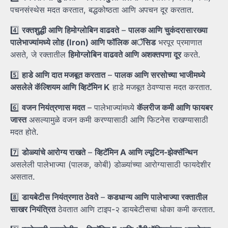
पचनसंस्थेस मदत करतात, बद्धकोष्ठता आणि अपचन दूर करतात.
4️⃣
रक्तशुद्धी
आणि
हिमोग्लोबिन
वाढवते
–
पालक
आणि
चुकंदरासारख्या
पालेभाज्यांमध्ये
लोह (Iron)
आणि
फॉलिक
अॅसिड
भरपूर प्रमाणात
असते, जे रक्तातील
हिमोग्लोबिन
वाढवते
आणि
अशक्तपणा
दूर
करते.
5️⃣
हाडे
आणि
दात
मजबूत
करतात
–
पालक
आणि
सरसोच्या
भाजीमध्ये
असलेले
कॅल्शियम
आणि
व्हिटॅमिन K
हाडे मजबूत ठेवण्यास मदत करतात.
6️⃣
वजन
नियंत्रणास
मदत
– पालेभाज्यांमध्ये
कॅलरीज
कमी
आणि
फायबर
जास्त
असल्यामुळे वजन कमी करण्यासाठी आणि फिटनेस राखण्यासाठी
मदत होते.
7️⃣
डोळ्यांचे
आरोग्य
राखते
–
व्हिटॅमिन A
आणि
ल्यूटिन-
झेक्सॅन्थिन
असलेली पालेभाज्या (पालक, कोबी) डोळ्यांच्या आरोग्यासाठी फायदेशीर
असतात.
8️⃣
डायबेटीस
नियंत्रणात
ठेवते
–
कडधान्य
आणि
पालेभाज्या
रक्तातील
साखर
नियंत्रित
ठेवतात आणि टाइप-२ डायबेटीसचा धोका कमी करतात.