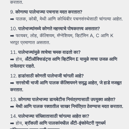
करतात.
कोणत्या
पालेभाज्या
पचनास
मदत
करतात?
➡️ पालक, कोबी, मेथी आणि कोथिंबीर पचनसंस्थेसाठी चांगल्या आहेत.
पालेभाज्यांमध्ये
कोणते
महत्त्वाचे
पोषकतत्त्व
असतात?
➡️ फायबर, लोह, कॅल्शियम, मॅग्नेशियम, व्हिटॅमिन A, C आणि K
भरपूर प्रमाणात असतात.
पालेभाज्यांमुळे
त्वचेचा
चमक
वाढतो
का?
➡️ होय,
अँटीऑक्सिडंट्स
आणि
व्हिटॅमिन E
यामुळे
त्वचा
उजळ
आणि
तजेलदार
राहते.
हाडांसाठी
कोणती
पालेभाजी
चांगली
आहे?
➡️
सरसोची
भाजी
आणि
पालक
कॅल्शियमने
समृद्ध
आहेत,
जे
हाडे
मजबूत
करतात.
कोणत्या
पालेभाज्या
डायबेटीस
नियंत्रणासाठी
उपयुक्त
आहेत?
➡️
मेथी
आणि
पालक
रक्तातील
साखर
नियंत्रित
ठेवण्यास
मदत
करतात.
पालेभाज्या
संधिवातासाठी
चांगल्या
आहेत
का?
➡️ होय,
ब्रॉकली
आणि
पालकांमधील
अँटी-
इंफ्लेमेटरी
गुणधर्म