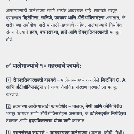
आरोग्यासाठी पालेभाज्या खाणे अत्यंत आवश्यक आहे. त्यामध्ये भरपूर
प्रमाणात
व्हिटॅमिन्स,
खनिजे,
फायबर
आणि
अँटीऑक्सिडंट्स
असतात, जे
शरीराच्या सर्वांगीण आरोग्यासाठी महत्त्वाचे आहेत. पालेभाज्यांचे नियमित
सेवन केल्याने
हृदय,
पचनसंस्था,
हाडे
आणि
रोगप्रतिकारशक्ती
मजबूत
होते.
✅
पालेभाज्यांचे
१०
महत्त्वाचे
फायदे:
1️⃣
रोगप्रतिकारशक्ती
वाढवते
– पालेभाज्यांमध्ये असलेले
व्हिटॅमिन C, A
आणि
अँटीऑक्सिडंट्स
शरीराच्या नैसर्गिक संरक्षण प्रणालीला मजबूत
करतात.
2️⃣
हृदयाच्या
आरोग्यासाठी
फायदेशीर
–
पालक,
मेथी
आणि
कोथिंबिरीत
भरपूर फायबर आणि अँटीऑक्सिडंट्स असतात, जे
कोलेस्ट्रॉल
नियंत्रित
ठेवतात आणि
हृदयविकाराचा
धोका
कमी
करतात.
3️⃣
पचनसंस्था
सुधारते
–
फायबरयुक्त
पालेभाज्या
(पालक, कोबी, मेथी)