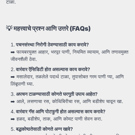
टाळा.
💡
महत्त्वाचे
प्रश्न
आणि
उत्तरे (FAQs)
पचनसंस्था
निरोगी
ठेवण्यासाठी
काय
करावे?
➡️ फायबरयुक्त आहार, भरपूर पाणी, नियमित व्यायाम, आणि तणावमुक्त
जीवनशैली ठेवा.
वारंवार
ऍसिडिटी
होत
असल्यास
काय
करावे?
➡️ मसालेदार, तळलेले पदार्थ टाळा, तुपासोबत गरम पाणी प्या, आणि
लिंबूपाणी घ्या.
अपचन
टाळण्यासाठी
कोणते
घरगुती
उपाय
आहेत?
➡️ आले, लसणाचा रस, कोथिंबिरीचा रस, आणि बडीशेप चावून खा.
वारंवार
गॅस
आणि
पोटफुगी
होत
असल्यास
काय
करावे?
➡️ हळद, बडीशेप, ताक, आणि कोमट पाणी सेवन करा.
बद्धकोष्ठतेसाठी
कोणते
अन्न
खावे?