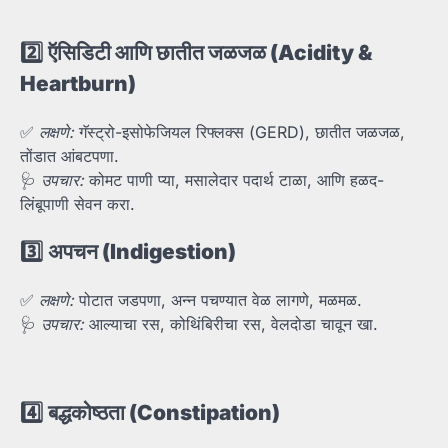
2️⃣
ऍसिडिटी
आणि
छातीत
जळजळ (Acidity &
Heartburn)
✅
लक्षणे:
गॅस्ट्रो-इसोफेजियल रिफ्लक्स (GERD), छातीत जळजळ,
तोंडात आंबटपणा.
🩺
उपचार:
कोमट पाणी प्या, मसालेदार पदार्थ टाळा, आणि हळद-
लिंबूपाणी सेवन करा.
3️⃣
अपचन (Indigestion)
✅
लक्षणे:
पोटात जडपणा, अन्न पचण्यात वेळ लागणे, मळमळ.
🩺
उपचार:
आल्याचा रस, कोथिंबिरीचा रस, वेलदोडा चावून खा.
4️⃣
बद्धकोष्ठता (Constipation)