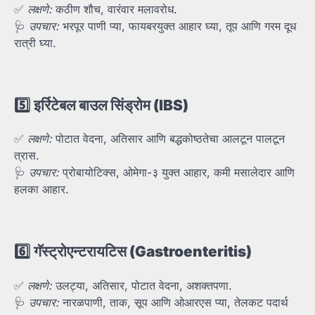
✅
लक्षणे:
कठीण शौच, वारंवार मलावरोध.
🩺
उपचार:
भरपूर पाणी प्या, फायबरयुक्त आहार घ्या, तूप आणि गरम दूध
रात्री घ्या.
5️⃣
इर्रिटेबल
बाउल
सिंड्रोम (IBS)
✅
लक्षणे:
पोटात वेदना, अतिसार आणि बद्धकोष्ठतेचा आलटून पालटून
त्रास.
🩺
उपचार:
प्रोबायोटिक्स, ओमेगा-३ युक्त आहार, कमी मसालेदार आणि
हलका आहार.
6️⃣
गॅस्ट्रोएन्टरायटिस (Gastroenteritis)
✅
लक्षणे:
उलट्या, अतिसार, पोटात वेदना, अशक्तपणा.
🩺
उपचार:
नारळपाणी, ताक, सूप आणि ओआरएस प्या, तेलकट पदार्थ