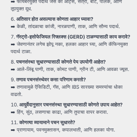
➡️ फायबरयुक्त पदार्थ जसे की ओट्स, संत्री, बीट, पालक, आणि
तूपयुक्त दूध.
अतिसार
होत
असल्यास
कोणता
आहार
घ्यावा?
➡️ केळी, तांदळाचा कांजी, नारळपाणी, ताक, आणि सौम्य पदार्थ.
गॅस्ट्रो-
इसोफेजियल
रिफ्लक्स (GERD)
टाळण्यासाठी
काय
करावे?
➡️ जेवणानंतर लगेच झोपू नका, हलका आहार घ्या, आणि कॅफिनयुक्त
पदार्थ टाळा.
पचनसंस्था
सुधारण्यासाठी
कोणते
पेय
उपयोगी
आहेत?
➡️ आले-लिंबू पाणी, ताक, कोमट पाणी, ग्रीन टी, आणि आवळा ज्यूस.
तणाव
पचनसंस्थेवर
कसा
परिणाम
करतो?
➡️ तणावामुळे ऍसिडिटी, गॅस, आणि IBS सारख्या समस्यांचा धोका
वाढतो.
आयुर्वेदानुसार
पचनसंस्था
सुधारण्यासाठी
कोणते
उपाय
आहेत?
➡️ हिंग, सुंठ, लसणाचा काढा, आणि तुपाचा वापर करावा.
कोणत्या
व्यायामाने
पचन
सुधारते?
➡️ प्राणायाम, पवनमुक्तासन, कपालभाती, आणि हलका योगा.