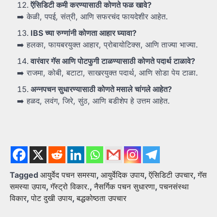
ऍसिडिटी
कमी
करण्यासाठी
कोणते
फळ
खावे?
➡️ केळी, पपई, संत्री, आणि सफरचंद फायदेशीर आहेत.
IBS
च्या
रुग्णांनी
कोणता
आहार
घ्यावा?
➡️ हलका, फायबरयुक्त आहार, प्रोबायोटिक्स, आणि ताज्या भाज्या.
वारंवार
गॅस
आणि
पोटफुगी
टाळण्यासाठी
कोणते
पदार्थ
टाळावे?
➡️ राजमा, कोबी, बटाटा, साखरयुक्त पदार्थ, आणि सोडा पेय टाळा.
अन्नपचन
सुधारण्यासाठी
कोणते
मसाले
चांगले
आहेत?
➡️ हळद, लवंग, जिरे, सुंठ, आणि बडीशेप हे उत्तम आहेत.
Tagged
आयुर्वेद पचन समस्या
,
आयुर्वेदिक उपाय
,
ऍसिडिटी उपचार
,
गॅस
समस्या उपाय
,
गॅस्ट्रो विकार.
,
नैसर्गिक पचन सुधारणा
,
पचनसंस्था
विकार
,
पोट दुखी उपाय
,
बद्धकोष्ठता उपचार