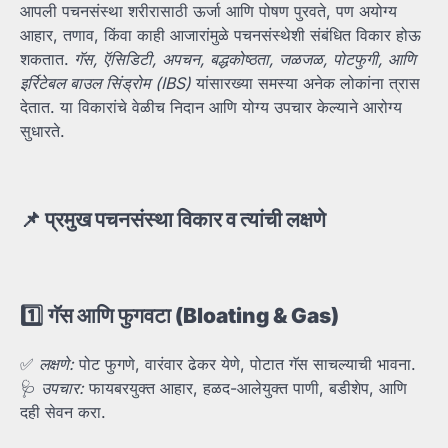
आपली पचनसंस्था शरीरासाठी ऊर्जा आणि पोषण पुरवते, पण अयोग्य
आहार, तणाव, किंवा काही आजारांमुळे पचनसंस्थेशी संबंधित विकार होऊ
शकतात.
गॅस,
ऍसिडिटी,
अपचन,
बद्धकोष्ठता,
जळजळ,
पोटफुगी,
आणि
इर्रिटेबल
बाउल
सिंड्रोम (IBS)
यांसारख्या समस्या अनेक लोकांना त्रास
देतात. या विकारांचे वेळीच निदान आणि योग्य उपचार केल्याने आरोग्य
सुधारते.
📌
प्रमुख
पचनसंस्था
विकार
व
त्यांची
लक्षणे
1️⃣
गॅस
आणि
फुगवटा (Bloating & Gas)
✅
लक्षणे:
पोट फुगणे, वारंवार ढेकर येणे, पोटात गॅस साचल्याची भावना.
🩺
उपचार:
फायबरयुक्त आहार, हळद-आलेयुक्त पाणी, बडीशेप, आणि
दही सेवन करा.