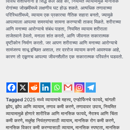
विविध संशोधनांनी हे सिद्ध केलं आहे की, नियमित व्यायामामुळे मानसिक
रोगांच्या जोखमींमध्ये लक्षणीय घट होऊ शकते. अत्यधिक तणावाच्या
परिस्थितींमध्ये, व्यायाम एक प्रकारचा नैतिक सहारा बनतो, ज्यामुळे
आपल्याला आपल्या समस्यांचा सामना करण्याची ताकद मिळते. शरीराच्या
आणि मनाच्या आरोग्याचे संबंध पाहता, नियमित व्यायाम शरीराला
ताजेतवाने ठेवतो, मनाला शांत करतो, आणि जीवनात सकारात्मक
दृष्टीकोन निर्माण करतो. जर आपण शरीराच्या आणि मनाच्या आरोग्याचे
सामंजस्य साधू इच्छित असाल, तर दररोज व्यायाम करणे आवश्यक आहे,
कारण तो एकूणच आपल्या जीवनशैलीत एक सकारात्मक परिवर्तन घडवतो.
Tagged
2025 मध्ये व्यायामाचे महत्त्व
,
एन्डोर्फिनचे फायदे
,
चांगली
झोप
,
झोप आणि व्यायाम
,
तणाव कमी करणे
,
तणावावर उपाय
,
नियमित
व्यायामामुळे होणारे शारीरिक आणि मानसिक फायदे
,
नैराश्य आणि चिंता
कमी करणे
,
मधुमेह नियंत्रणासाठी व्यायाम
,
मानसिक रोग कमी करणे
,
मानसिक विकार कमी करण्यासाठी व्यायाम
,
मानसिक स्पष्टता
,
मानसिक