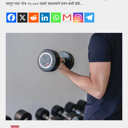
जाणून घ्या! रोज १०,००० पावले चालल्याने वजन कमी होते…
व्यायाम