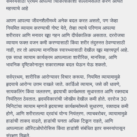
समस्येसाठी प्रथम आपल्या चिकित्सकाशी सल्लामसलत करणे अत्यंत
महत्त्वाचे आहे
आपण आपल्या जीवनशैलीमध्ये अनेक बदल करत असतो, पण जेव्हा
नियमित व्यायाम करण्याची गोष्ट येते, तेव्हा त्याचे परिणाम आपल्या
शरीरावर आणि मनावर खूप गहन आणि दीर्घकालिक असतात. दररोजचा
व्यायाम फक्त वजन कमी करण्यासाठी किंवा शरीर तंदुरुस्त ठेवण्यासाठी
नाही, तर तो आपल्या मानसिक स्वास्थ्यासाठी देखील खूप महत्त्वपूर्ण आहे.
एक साधा व्यायाम कार्यक्रम आपल्याला शारीरिक, मानसिक, आणि
भावनिक दृष्टिकोनातून सकारात्मक बदल घेऊन येऊ शकतो.
सर्वप्रथम, शारीरिक आरोग्यावर विचार करूया. नियमित व्यायामामुळे
हृदयाचे आरोग्य उत्तम राखले जाते. कार्डिओ व्यायाम, जसे की धावणे,
सायकलिंग किंवा जलतरण, हृदयाची कार्यक्षमता सुधारतात आणि रक्तदाब
नियंत्रित ठेवतात. हृदयविकारांची जोखीम देखील कमी होते. दररोज 30
मिनिटांचा व्यायाम म्हणजे हृदयाच्या कार्यक्षमतेमध्ये सुधारणा, रक्तदाब कमी
होणे, आणि शरीरातल्या द्रवांचं योग्य नियंत्रण. त्याचबरोबर, व्यायामामुळे
हाडांची ताकद वाढते, हाडांची घनता अधिक टिकून राहते, आणि
आपल्याला ऑस्टिओपोरोसिस किंवा हाडांशी संबंधित इतर समस्यांपासून
संरक्षण मिळते.