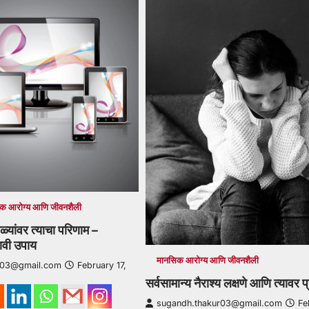
क आरोग्य आणि जीवनशैली
ळ्यांवर त्याचा परिणाम –
ावी उपाय
मानसिक आरोग्य आणि जीवनशैली
r03@gmail.com
February 17,
सर्वसामान्य नैराश्य लक्षणे आणि त्यावर 
sugandh.thakur03@gmail.com
Fe