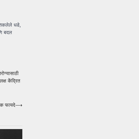
िकलेले धडे,
णि बदल
ोग्यासाठी
लक्ष केंद्रित
िक फायदे
⟶