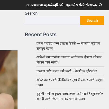
स्वागत
आमच्याबद्दल
ध्येय
दृष्टिकोन
सूचना
लेख
संपर्क
संस्थापक
Search
Search
Recent Posts
तणाव शरीरात कसा हळूहळू शिरतो — बदलांची सुरुवात
समजून घेताना
ऑडिओ उपकरणांचा कानांच्या आरोग्यावर होणारा परिणाम:
विज्ञान काय सांगते?
उपवास आणि वजन कमी करणे – वैज्ञानिक दृष्टिकोन!
आंबट ढेकर आणि ऍसिडिटीवर प्रभावी आहार आणि घरगुती
उपाय
वृद्धांनी मानसिकदृष्ट्या सकारात्मक कसे राहावे? वृद्धावस्थेत
आनंदी आणि स्थिर मनासाठी प्रभावी उपाय