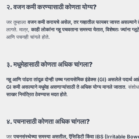
२.
वजन
कमी
करण्यासाठी
कोणता
योग्य?
जर तुम्हाला
वजन
कमी
करायचे
असेल,
तर
गव्हातील
फायबर
जास्त
असल्याने
लागते. मात्र,
काही
लोकांना
गहू
पचवताना
समस्या
येतात,
विशेषतः
ज्यांना
ग्लू
आणि पचनही चांगले होते.
३.
मधुमेहासाठी
कोणता
अधिक
चांगला?
गहू
आणि
पांढरा
तांदूळ
दोन्ही
उच्च
ग्लायसेमिक
इंडेक्स (GI)
असलेले
पदार्थ
आह
GI
कमी
असल्याने
मधुमेह
असणाऱ्यांसाठी
ते
अधिक
योग्य
मानले
जातात
. संशोध
साखर
नियंत्रित
ठेवण्यास
मदत
होते
.
४.
पचनासाठी
कोणता
अधिक
चांगला?
जर
पचनसंस्थेच्या
समस्या
असतील,
ऍसिडिटी
किंवा IBS (Irritable B