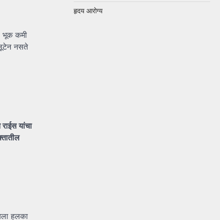
हृदय आरोग्य
े भूक कमी
लूटेन नसते
न
राईस
यांचा
क्तातील
यला हलका