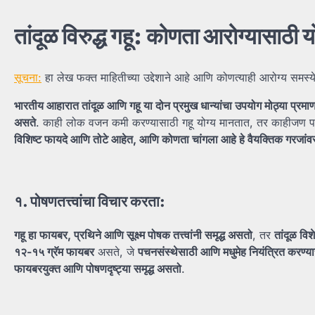
तांदूळ
विरुद्ध
गहू:
कोणता
आरोग्यासाठी
य
सूचना:
हा लेख फक्त माहितीच्या उद्देशाने आहे आणि कोणत्याही आरोग्य समस्
भारतीय
आहारात
तांदूळ
आणि
गहू
या
दोन
प्रमुख
धान्यांचा
उपयोग
मोठ्या
प्रमा
असते
. काही लोक वजन कमी करण्यासाठी गहू योग्य मानतात, तर काहीजण पच
विशिष्ट
फायदे
आणि
तोटे
आहेत,
आणि
कोणता
चांगला
आहे
हे
वैयक्तिक
गरजांव
१.
पोषणतत्त्वांचा
विचार
करता:
गहू
हा
फायबर,
प्रथिने
आणि
सूक्ष्म
पोषक
तत्त्वांनी
समृद्ध
असतो
, तर
तांदूळ
विश
१२-
१५
ग्रॅम
फायबर
असते, जे
पचनसंस्थेसाठी
आणि
मधुमेह
नियंत्रित
करण्य
फायबरयुक्त
आणि
पोषणदृष्ट्या
समृद्ध
असतो
.