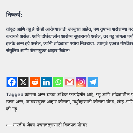
निष्कर्ष:
तांदूळ
आणि
गहू
हे
दोन्ही
आरोग्यासाठी
उपयुक्त
आहेत,
पण
तुमच्या
शरीराच्या
गर
करायचे
असेल,
आणि
दीर्घकालीन
आरोग्य
सुधारायचे
असेल,
तर
गहू
चांगला
पर्
हलके
अन्न
हवे
असेल,
त्यांनी
तांदळाचा
पर्याय
निवडावा
. त्यामुळे
एकाच
गोष्टीव
संतुलित
आणि
पोषणयुक्त
आहार
मिळेल
!
Tagged
कोणता अन्न घटक अधिक फायदेशीर आहे
,
गहू आणि तांदळातील पो
उत्तम अन्न
,
फायबरयुक्त आहार कोणता
,
मधुमेहासाठी कोणता योग्य
,
लोह आणि 
की गहू
Post
⟵
भारतीय जेवण पचनतंत्रासाठी कितपत योग्य?