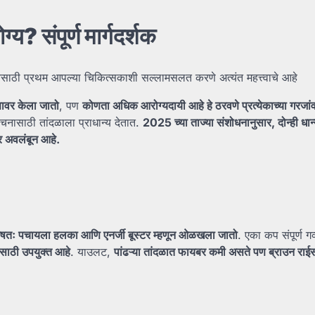
ोग्य?
संपूर्ण
मार्गदर्शक
येसाठी प्रथम आपल्या चिकित्सकाशी सल्लामसलत करणे अत्यंत महत्त्वाचे आहे
णावर
केला
जातो
, पण
कोणता
अधिक
आरोग्यदायी
आहे
हे
ठरवणे
प्रत्येकाच्या
गरजां
नासाठी तांदळाला प्राधान्य देतात.
2025
च्या
ताज्या
संशोधनानुसार,
दोन्ही
धान्
र
अवलंबून
आहे.
ेषतः
पचायला
हलका
आणि
एनर्जी
बूस्टर
म्हणून
ओळखला
जातो
. एका कप संपूर्ण गव
ासाठी
उपयुक्त
आहे
. याउलट,
पांढऱ्या
तांदळात
फायबर
कमी
असते
पण
ब्राउन
राई