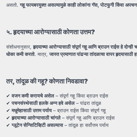
असतो.
गहू
फायबरयुक्त
असल्यामुळे
काही
लोकांना
गॅस,
पोटफुगी
किंवा
अपचन
५.
हृदयाच्या
आरोग्यासाठी
कोणता
उत्तम?
संशोधनानुसार,
हृदयाच्या
आरोग्यासाठी
संपूर्ण
गहू
आणि
ब्राउन
राईस
हे
दोन्ही
च
धोका
कमी
करतो
. मात्र,
जास्त
प्रमाणात
पांढऱ्या
तांदळाचा
वापर
हृदयासाठी
ह
तर,
तांदूळ
की
गहू?
कोणता
निवडावा?
✔
वजन
कमी
करायचे
असेल
– संपूर्ण गहू किंवा ब्राउन राईस
✔
पचनसंस्थेसाठी
हलके
अन्न
हवे
असेल
– पांढरा तांदूळ
✔
मधुमेहासाठी
उत्तम
पर्याय
– ब्राउन राईस किंवा संपूर्ण गहू
✔
हृदयाच्या
आरोग्यासाठी
चांगले
– संपूर्ण गहू आणि ब्राउन राईस
✔
ग्लूटेन
सेन्सिटिव्हिटी
असल्यास
– तांदूळ हा सर्वोत्तम पर्याय