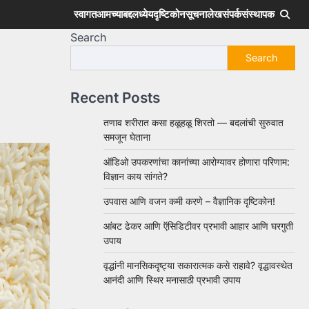
स्वागत
आमच्याबद्दल
ध्येय
दृष्टिकोन
सूचना
लेख
संपर्क
संस्थापक
Search
Search
Recent Posts
तणाव शरीरात कसा हळूहळू शिरतो — बदलांची सुरुवात
समजून घेताना
ऑडिओ उपकरणांचा कानांच्या आरोग्यावर होणारा परिणाम:
विज्ञान काय सांगते?
उपवास आणि वजन कमी करणे – वैज्ञानिक दृष्टिकोन!
आंबट ढेकर आणि ऍसिडिटीवर प्रभावी आहार आणि घरगुती
उपाय
वृद्धांनी मानसिकदृष्ट्या सकारात्मक कसे राहावे? वृद्धावस्थेत
आनंदी आणि स्थिर मनासाठी प्रभावी उपाय