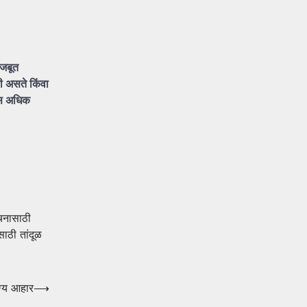
जबूत
टी
असते
किंवा
ास
अधिक
चनासाठी
साठी तांदूळ
ोग्य आहार
⟶