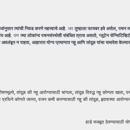
जांनुसार
त्यांची
निवड
करणे
महत्त्वाचे
आहे
. जर
तुम्हाला
फायबर
हवे
असेल,
पचन
म
याय
आहे
. पण
ज्या
लोकांना
पचनसंस्थेशी
संबंधित
त्रास
असतो,
ग्लूटेन
सेन्सिटिव्हि
र
अवलंबून
न
राहता,
आहारात
योग्य
प्रमाणात
गहू
आणि
तांदूळ
यांचा
समावेश
केल्य
षणमूल्ये
,
तांदूळ की गहू आरोग्यासाठी चांगला
,
तांदूळ विरुद्ध गहू कोणता खावा
,
प
प्रथिने कोणते जास्त
,
वजन कमी करण्यासाठी गहू की तांदूळ
,
हृदयाच्या आरोग्या
हाडे मजबूत ठेवण्यासाठी य