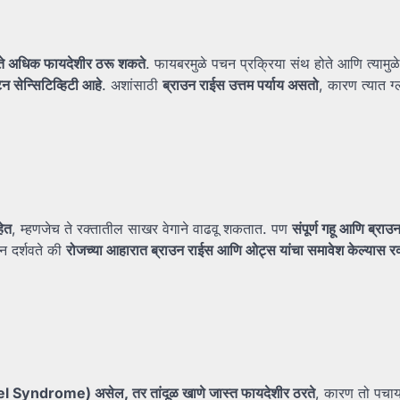
ते
अधिक
फायदेशीर
ठरू
शकते
. फायबरमुळे पचन प्रक्रिया संथ होते आणि त्यामुळ
टेन
सेन्सिटिव्हिटी
आहे
. अशांसाठी
ब्राउन
राईस
उत्तम
पर्याय
असतो
, कारण त्यात ग्
ेत
, म्हणजेच ते रक्तातील साखर वेगाने वाढवू शकतात. पण
संपूर्ण
गहू
आणि
ब्राउ
न दर्शवते की
रोजच्या
आहारात
ब्राउन
राईस
आणि
ओट्स
यांचा
समावेश
केल्यास
र
owel Syndrome)
असेल,
तर
तांदूळ
खाणे
जास्त
फायदेशीर
ठरते
, कारण तो पचा