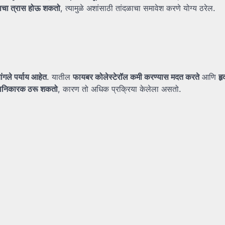
ाचा
त्रास
होऊ
शकतो
, त्यामुळे अशांसाठी तांदळाचा समावेश करणे योग्य ठरेल.
ांगले
पर्याय
आहेत
. यातील
फायबर
कोलेस्टेरॉल
कमी
करण्यास
मदत
करते
आणि
हृ
ानिकारक
ठरू
शकतो
, कारण तो अधिक प्रक्रिया केलेला असतो.