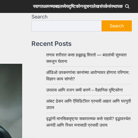
स्वागत
आमच्याबद्दल
ध्येय
दृष्टिकोन
सूचना
लेख
संपर्क
संस्थापक
Search
Search
Recent Posts
तणाव शरीरात कसा हळूहळू शिरतो — बदलांची सुरुवात
समजून घेताना
ऑडिओ उपकरणांचा कानांच्या आरोग्यावर होणारा परिणाम:
विज्ञान काय सांगते?
उपवास आणि वजन कमी करणे – वैज्ञानिक दृष्टिकोन!
आंबट ढेकर आणि ऍसिडिटीवर प्रभावी आहार आणि घरगुती
उपाय
वृद्धांनी मानसिकदृष्ट्या सकारात्मक कसे राहावे? वृद्धावस्थेत
आनंदी आणि स्थिर मनासाठी प्रभावी उपाय