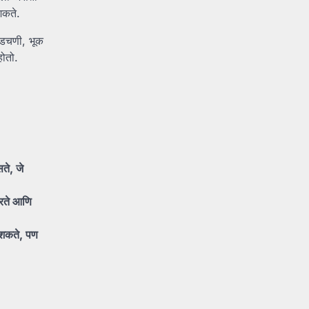
शकते.
 अडचणी, भूक
होतो.
ते, जे
करते आणि
ू शकते, पण