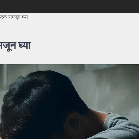
फरक समजून घ्या
जून घ्या