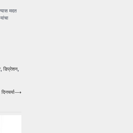
रण्यास मदत
यांचा
र
,
डिप्रेशन
,
 दिनचर्या
⟶