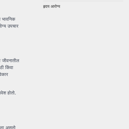
हृदय आरोग्य
णि भावनिक
योग्य उपचार
या जीवनातील
ठी किंवा
विकार
वेश होतो.
लेला असतो