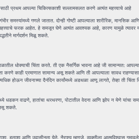
येसाठी प्रथम आपल्या चिकित्सकाशी सल्लामसलत करणे अत्यंत महत्त्वाचे आहे
ण गंभीर समस्यांमध्ये गणले जातात. दोन्ही गोष्टी आपल्याला शारीरिक, मानसिक आ
महत्त्वाचे फरक आहेत. हे समजून घेणे अत्यंत आवश्यक आहे, कारण यामुळे त्यावर 
धतीने मार्गदर्शन मिळू शकते.
्यकाळातील धोक्याची चिंता करते. ती एक नैसर्गिक भावना आहे जी सामान्यत: आपल्
ल चिंता करणे काही प्रमाणात सामान्य असू शकते आणि ती आपल्याला सावध राहण्यासा
्यधिक होऊन जीवनाच्या दैनंदिन कार्यांमध्ये अडथळा आणू लागते, तेव्हा ती चिंता 
ध्ये धडकन वाढणे, हातांचा थरथरणा, पोटातील वेदना आणि झोप न येणे यांचा समा
असू शकते.
निराशा, हताशा आणि उदासीनता येते. नैराश्य म्हणजे, व्यक्तीला आत्मविश्वास गमाव