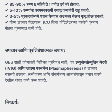
✔
85-90%
रुग्ण 6
महिने
ते 1
वर्षात
पूर्ण
बरे
होतात.
✔
5-10%
रुग्णांना
कायमस्वरूपी
स्नायू
कमजोरी
राहू
शकते.
✔
3-5%
प्रकरणांमध्ये
श्वास
घेण्यास
अडथळा
येऊन
मृत्यू
होऊ
शकतो.
✔ योग्य उपचार घेतल्यास, ICU किंवा व्हेंटिलेटरच्या गरजेचे प्रमाण
मोठ्या प्रमाणात कमी होते.
उपचार
आणि
प्रतिबंधात्मक
उपाय:
GBS साठी कोणताही निश्चित प्रतिबंध नाही, पण
इम्युनोग्लोब्युलिन
थेरपी
(IVIG)
आणि
प्लाझ्मा
एक्सचेंज (Plasmapheresis)
हे उपचार
यशस्वी ठरतात. लसीकरण आणि संसर्गजन्य आजारांपासून बचाव करणे
देखील धोका कमी करू शकते.
निष्कर्ष: