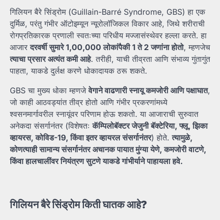
गिलियन बैरे सिंड्रोम (Guillain-Barré Syndrome, GBS) हा एक
दुर्मिळ, परंतु गंभीर ऑटोइम्यून न्यूरोलॉजिकल विकार आहे, जिथे शरीराची
रोगप्रतिकारक प्रणाली स्वतःच्या परिधीय मज्जासंस्थेवर हल्ला करते. हा
आजार
दरवर्षी
सुमारे 1,00,000
लोकांपैकी 1
ते 2
जणांना
होतो
, म्हणजेच
त्याचा
प्रसार
अत्यंत
कमी
आहे
. तरीही, याची तीव्रता आणि संभाव्य गुंतागुंत
पाहता, याकडे दुर्लक्ष करणे धोकादायक ठरू शकते.
GBS चा मुख्य धोका म्हणजे
वेगाने
वाढणारी
स्नायू
कमजोरी
आणि
पक्षाघात
,
जो काही आठवड्यांत तीव्र होतो आणि गंभीर प्रकरणांमध्ये
श्वसनमार्गावरील स्नायूंवर परिणाम होऊ शकतो. या आजाराची सुरुवात
अनेकदा संसर्गानंतर (विशेषतः
कॅम्पिलोबॅक्टर
जेजुनी
बॅक्टेरिया,
फ्लू,
झिका
व्हायरस,
कोविड-19,
किंवा
इतर
व्हायरल
संसर्गानंतर
) होते.
त्यामुळे,
कोणत्याही
सामान्य
संसर्गानंतर
अचानक
पायात
मुंग्या
येणे,
कमजोरी
वाटणे,
किंवा
हालचालींवर
नियंत्रण
सुटणे
याकडे
गांभीर्याने
पाहायला
हवे.
गिलियन
बैरे
सिंड्रोम
किती
घातक
आहे?