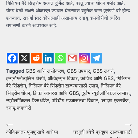
गिलियन बैरे सिंड्रोम अत्यंत दुर्मिळ आहे, परंतु त्याचा धोका गंभीर आहे.
योग्य वेळी लक्षणे ओळखून उपचार घेतल्यास बहुतेक रुग्ण पूर्णपणे बरे होऊ
शकतात. संसर्गानंतर कोणत्याही असामान्य स्नायू कमजोरीची त्वरित
तपासणी करणे आवश्यक आहे.
Tagged
GBS आणि लसीकरण
,
GBS उपचार
,
GBS लक्षणे
,
इम्युनोग्लोब्युलिन थेरपी
,
ऑटोइम्यून विकार
,
कोविड आणि GBS
,
गिलियन
बैरे सिंड्रोम
,
गिलियन बैरे सिंड्रोम टाळण्यासाठी उपाय
,
गिलियन बैरे
सिंड्रोम धोका
,
झिका व्हायरस आणि GBS
,
दुर्लभ न्यूरोलॉजिकल आजार.
,
न्यूरोलॉजिकल डिसऑर्डर
,
परिधीय मज्जासंस्था विकार
,
प्लाझ्मा एक्सचेंज
,
स्नायू कमजोरी
Post
⟵
⟶
कोविडनंतर फुफ्फुसांचे आरोग्य
घरगुती हवेचे प्रदूषण टाळण्यासाठी
navigation