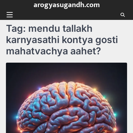
arogyasugandh.com
Skip
to
content
Tag:
mendu tallakh
karnyasathi kontya gosti
mahatvachya aahet?