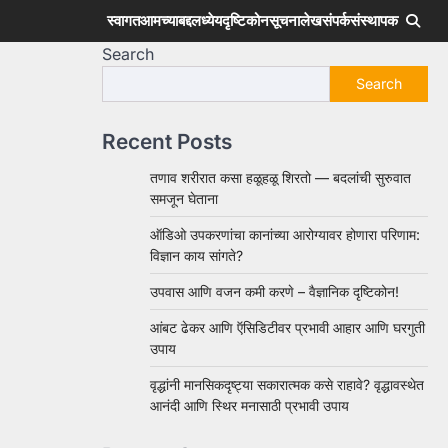
स्वागत
आमच्याबद्दल
ध्येय
दृष्टिकोन
सूचना
लेख
संपर्क
संस्थापक
Search
Search
Recent Posts
तणाव शरीरात कसा हळूहळू शिरतो — बदलांची सुरुवात
समजून घेताना
ऑडिओ उपकरणांचा कानांच्या आरोग्यावर होणारा परिणाम:
विज्ञान काय सांगते?
उपवास आणि वजन कमी करणे – वैज्ञानिक दृष्टिकोन!
आंबट ढेकर आणि ऍसिडिटीवर प्रभावी आहार आणि घरगुती
उपाय
वृद्धांनी मानसिकदृष्ट्या सकारात्मक कसे राहावे? वृद्धावस्थेत
आनंदी आणि स्थिर मनासाठी प्रभावी उपाय