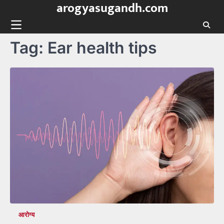
arogyasugandh.com
Skip
to
content
Tag:
Ear health tips
आरोग्य