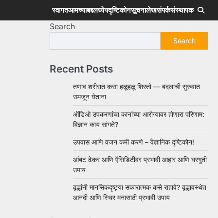
स्वागत
आमच्याबद्दल
ध्येय
दृष्टिकोन
सूचना
लेख
संपर्क
संस्थापक
Search
Search
Recent Posts
तणाव शरीरात कसा हळूहळू शिरतो — बदलांची सुरुवात
समजून घेताना
ऑडिओ उपकरणांचा कानांच्या आरोग्यावर होणारा परिणाम:
विज्ञान काय सांगते?
उपवास आणि वजन कमी करणे – वैज्ञानिक दृष्टिकोन!
आंबट ढेकर आणि ऍसिडिटीवर प्रभावी आहार आणि घरगुती
उपाय
वृद्धांनी मानसिकदृष्ट्या सकारात्मक कसे राहावे? वृद्धावस्थेत
आनंदी आणि स्थिर मनासाठी प्रभावी उपाय