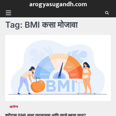
arogyasugandh.com
Skip
to
content
Tag:
BMI कसा मोजावा
आरोग्य
शरीराचा BMI कसा तपासायचा आणि त्याचे महत्त्व काय?