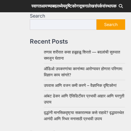
स्वागत
आमच्याबद्दल
ध्येय
दृष्टिकोन
सूचना
लेख
संपर्क
संस्थापक
Search
Search
Recent Posts
तणाव शरीरात कसा हळूहळू शिरतो — बदलांची सुरुवात
समजून घेताना
ऑडिओ उपकरणांचा कानांच्या आरोग्यावर होणारा परिणाम:
विज्ञान काय सांगते?
उपवास आणि वजन कमी करणे – वैज्ञानिक दृष्टिकोन!
आंबट ढेकर आणि ऍसिडिटीवर प्रभावी आहार आणि घरगुती
उपाय
वृद्धांनी मानसिकदृष्ट्या सकारात्मक कसे राहावे? वृद्धावस्थेत
आनंदी आणि स्थिर मनासाठी प्रभावी उपाय