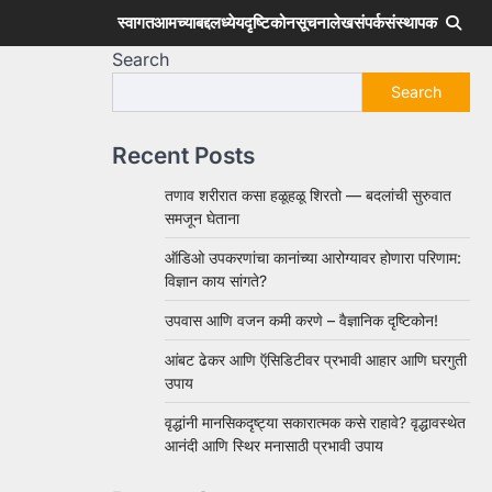
स्वागत
आमच्याबद्दल
ध्येय
दृष्टिकोन
सूचना
लेख
संपर्क
संस्थापक
Search
Search
Recent Posts
तणाव शरीरात कसा हळूहळू शिरतो — बदलांची सुरुवात
समजून घेताना
ऑडिओ उपकरणांचा कानांच्या आरोग्यावर होणारा परिणाम:
विज्ञान काय सांगते?
उपवास आणि वजन कमी करणे – वैज्ञानिक दृष्टिकोन!
आंबट ढेकर आणि ऍसिडिटीवर प्रभावी आहार आणि घरगुती
उपाय
वृद्धांनी मानसिकदृष्ट्या सकारात्मक कसे राहावे? वृद्धावस्थेत
आनंदी आणि स्थिर मनासाठी प्रभावी उपाय