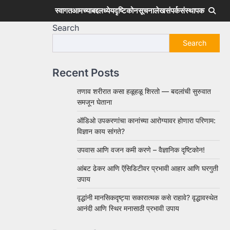
स्वागत
आमच्याबद्दल
ध्येय
दृष्टिकोन
सूचना
लेख
संपर्क
संस्थापक
Search
Search
Recent Posts
तणाव शरीरात कसा हळूहळू शिरतो — बदलांची सुरुवात
समजून घेताना
ऑडिओ उपकरणांचा कानांच्या आरोग्यावर होणारा परिणाम:
विज्ञान काय सांगते?
उपवास आणि वजन कमी करणे – वैज्ञानिक दृष्टिकोन!
आंबट ढेकर आणि ऍसिडिटीवर प्रभावी आहार आणि घरगुती
उपाय
वृद्धांनी मानसिकदृष्ट्या सकारात्मक कसे राहावे? वृद्धावस्थेत
आनंदी आणि स्थिर मनासाठी प्रभावी उपाय