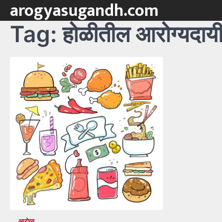
arogyasugandh.com
Skip
to
Tag:
होळीतील आरोग्यदायी 
content
आरोग्य