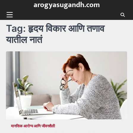
arogyasugandh.com
Skip
to
content
Tag:
हृदय विकार आणि तणाव
यातील नातं
मानसिक आरोग्य आणि जीवनशैली