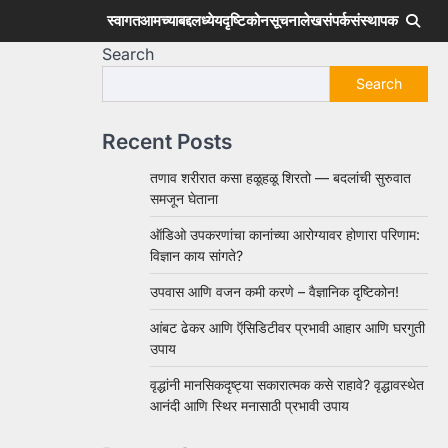
स्वागत
आमच्याबद्दल
ध्येय
दृष्टिकोन
सूचना
लेख
संपर्क
संस्थापक
Search
Search
Recent Posts
तणाव शरीरात कसा हळूहळू शिरतो — बदलांची सुरुवात
समजून घेताना
ऑडिओ उपकरणांचा कानांच्या आरोग्यावर होणारा परिणाम:
विज्ञान काय सांगते?
उपवास आणि वजन कमी करणे – वैज्ञानिक दृष्टिकोन!
आंबट ढेकर आणि ऍसिडिटीवर प्रभावी आहार आणि घरगुती
उपाय
वृद्धांनी मानसिकदृष्ट्या सकारात्मक कसे राहावे? वृद्धावस्थेत
आनंदी आणि स्थिर मनासाठी प्रभावी उपाय