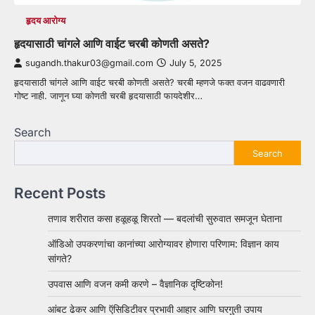
हृदय आरोग्य
हृदयासाठी चांगले आणि वाईट चरबी कोणती असते?
sugandh.thakur03@gmail.com
July 5, 2025
हृदयासाठी चांगले आणि वाईट चरबी कोणती असते? चरबी म्हणजे फक्त वजन वाढवणारी
गोष्ट नाही. जाणून घ्या कोणती चरबी हृदयासाठी फायदेशीर…
Search
Search
Recent Posts
तणाव शरीरात कसा हळूहळू शिरतो — बदलांची सुरुवात समजून घेताना
ऑडिओ उपकरणांचा कानांच्या आरोग्यावर होणारा परिणाम: विज्ञान काय
सांगते?
उपवास आणि वजन कमी करणे – वैज्ञानिक दृष्टिकोन!
आंबट ढेकर आणि ऍसिडिटीवर प्रभावी आहार आणि घरगुती उपाय