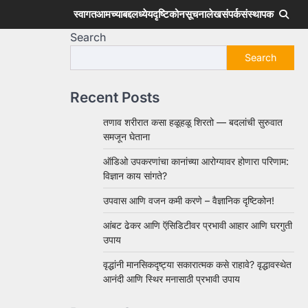
स्वागत
आमच्याबद्दल
ध्येय
दृष्टिकोन
सूचना
लेख
संपर्क
संस्थापक
Search
Search
Recent Posts
तणाव शरीरात कसा हळूहळू शिरतो — बदलांची सुरुवात
समजून घेताना
ऑडिओ उपकरणांचा कानांच्या आरोग्यावर होणारा परिणाम:
विज्ञान काय सांगते?
उपवास आणि वजन कमी करणे – वैज्ञानिक दृष्टिकोन!
आंबट ढेकर आणि ऍसिडिटीवर प्रभावी आहार आणि घरगुती
उपाय
वृद्धांनी मानसिकदृष्ट्या सकारात्मक कसे राहावे? वृद्धावस्थेत
आनंदी आणि स्थिर मनासाठी प्रभावी उपाय