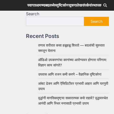
स्वागत
आमच्याबद्दल
ध्येय
दृष्टिकोन
सूचना
लेख
संपर्क
संस्थापक
Search
Search
Recent Posts
तणाव शरीरात कसा हळूहळू शिरतो — बदलांची सुरुवात
समजून घेताना
ऑडिओ उपकरणांचा कानांच्या आरोग्यावर होणारा परिणाम:
विज्ञान काय सांगते?
उपवास आणि वजन कमी करणे – वैज्ञानिक दृष्टिकोन!
आंबट ढेकर आणि ऍसिडिटीवर प्रभावी आहार आणि घरगुती
उपाय
वृद्धांनी मानसिकदृष्ट्या सकारात्मक कसे राहावे? वृद्धावस्थेत
आनंदी आणि स्थिर मनासाठी प्रभावी उपाय