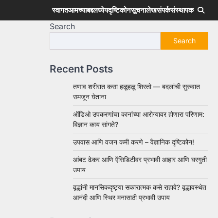
स्वागत
आमच्याबद्दल
ध्येय
दृष्टिकोन
सूचना
लेख
संपर्क
संस्थापक
Search
Search
Recent Posts
तणाव शरीरात कसा हळूहळू शिरतो — बदलांची सुरुवात
समजून घेताना
ऑडिओ उपकरणांचा कानांच्या आरोग्यावर होणारा परिणाम:
विज्ञान काय सांगते?
उपवास आणि वजन कमी करणे – वैज्ञानिक दृष्टिकोन!
आंबट ढेकर आणि ऍसिडिटीवर प्रभावी आहार आणि घरगुती
उपाय
वृद्धांनी मानसिकदृष्ट्या सकारात्मक कसे राहावे? वृद्धावस्थेत
आनंदी आणि स्थिर मनासाठी प्रभावी उपाय