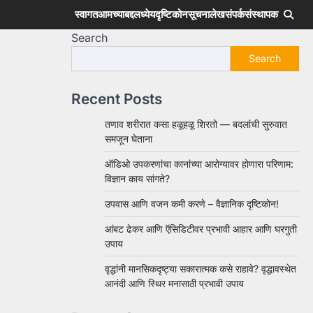
स्वागत
आमच्याबद्दल
ध्येय
दृष्टिकोन
सूचना
लेख
संपर्क
संस्थापक
Search
Search
Recent Posts
तणाव शरीरात कसा हळूहळू शिरतो — बदलांची सुरुवात
समजून घेताना
ऑडिओ उपकरणांचा कानांच्या आरोग्यावर होणारा परिणाम:
विज्ञान काय सांगते?
उपवास आणि वजन कमी करणे – वैज्ञानिक दृष्टिकोन!
आंबट ढेकर आणि ऍसिडिटीवर प्रभावी आहार आणि घरगुती
उपाय
वृद्धांनी मानसिकदृष्ट्या सकारात्मक कसे राहावे? वृद्धावस्थेत
आनंदी आणि स्थिर मनासाठी प्रभावी उपाय