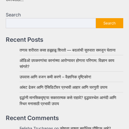
Search
Search
Recent Posts
तणाव शरीरात कसा हळूहळू शिरतो — बदलांची सुरुवात समजून घेताना
ऑडिओ उपकरणांचा कानांच्या आरोग्यावर होणारा परिणाम: विज्ञान काय
सांगते?
उपवास आणि वजन कमी करणे – वैज्ञानिक दृष्टिकोन!
आंबट ढेकर आणि ऍसिडिटीवर प्रभावी आहार आणि घरगुती उपाय
वृद्धांनी मानसिकदृष्ट्या सकारात्मक कसे राहावे? वृद्धावस्थेत आनंदी आणि
स्थिर मनासाठी प्रभावी उपाय
Recent Comments
Felisha Truchanas
on
कोणता नाश्ता सर्वाधिक पौष्टिक आहे?