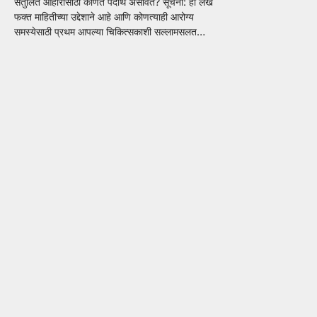
संतुलित आहारासाठी कोणते पदार्थ असावेत? सूचना: हा लेख
फक्त माहितीच्या उद्देशाने आहे आणि कोणत्याही आरोग्य
समस्येसाठी प्रथम आपल्या चिकित्सकाशी सल्लामसलत…