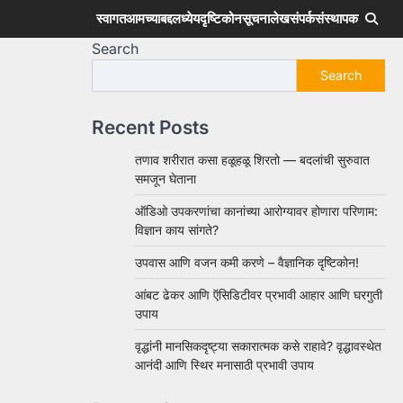
स्वागत
आमच्याबद्दल
ध्येय
दृष्टिकोन
सूचना
लेख
संपर्क
संस्थापक
Search
Search
Recent Posts
तणाव शरीरात कसा हळूहळू शिरतो — बदलांची सुरुवात
समजून घेताना
ऑडिओ उपकरणांचा कानांच्या आरोग्यावर होणारा परिणाम:
विज्ञान काय सांगते?
उपवास आणि वजन कमी करणे – वैज्ञानिक दृष्टिकोन!
आंबट ढेकर आणि ऍसिडिटीवर प्रभावी आहार आणि घरगुती
उपाय
वृद्धांनी मानसिकदृष्ट्या सकारात्मक कसे राहावे? वृद्धावस्थेत
आनंदी आणि स्थिर मनासाठी प्रभावी उपाय