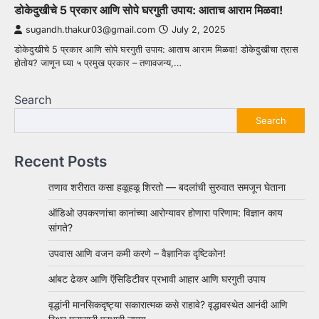
डोकेदुखीचे 5 प्रकार आणि सोपे घरगुती उपाय: आताच आराम मिळवा!
sugandh.thakur03@gmail.com
July 2, 2025
डोकेदुखीचे 5 प्रकार आणि सोपे घरगुती उपाय: आताच आराम मिळवा! डोकेदुखीचा त्रास
होतोय? जाणून घ्या ५ प्रमुख प्रकार – तणावजन्य,…
Search
Search
Recent Posts
तणाव शरीरात कसा हळूहळू शिरतो — बदलांची सुरुवात समजून घेताना
ऑडिओ उपकरणांचा कानांच्या आरोग्यावर होणारा परिणाम: विज्ञान काय
सांगते?
उपवास आणि वजन कमी करणे – वैज्ञानिक दृष्टिकोन!
आंबट ढेकर आणि ऍसिडिटीवर प्रभावी आहार आणि घरगुती उपाय
वृद्धांनी मानसिकदृष्ट्या सकारात्मक कसे राहावे? वृद्धावस्थेत आनंदी आणि