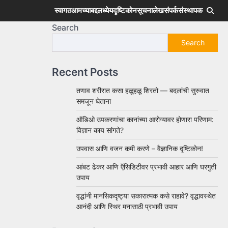
स्वागत
आमच्याबद्दल
ध्येय
दृष्टिकोन
सूचना
लेख
संपर्क
संस्थापक
Search
Search
Recent Posts
तणाव शरीरात कसा हळूहळू शिरतो — बदलांची सुरुवात
समजून घेताना
ऑडिओ उपकरणांचा कानांच्या आरोग्यावर होणारा परिणाम:
विज्ञान काय सांगते?
उपवास आणि वजन कमी करणे – वैज्ञानिक दृष्टिकोन!
आंबट ढेकर आणि ऍसिडिटीवर प्रभावी आहार आणि घरगुती
उपाय
वृद्धांनी मानसिकदृष्ट्या सकारात्मक कसे राहावे? वृद्धावस्थेत
आनंदी आणि स्थिर मनासाठी प्रभावी उपाय