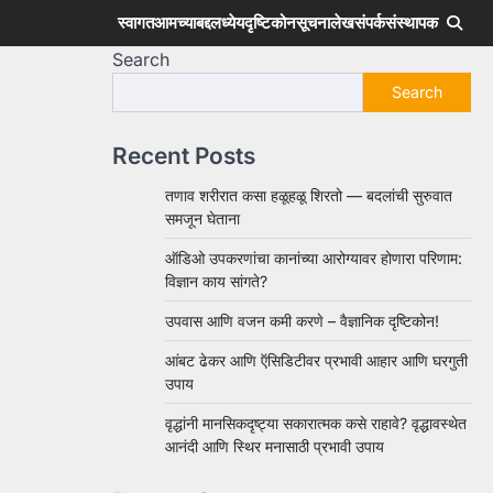
स्वागत
आमच्याबद्दल
ध्येय
दृष्टिकोन
सूचना
लेख
संपर्क
संस्थापक
Search
Search
Recent Posts
तणाव शरीरात कसा हळूहळू शिरतो — बदलांची सुरुवात
समजून घेताना
ऑडिओ उपकरणांचा कानांच्या आरोग्यावर होणारा परिणाम:
विज्ञान काय सांगते?
उपवास आणि वजन कमी करणे – वैज्ञानिक दृष्टिकोन!
आंबट ढेकर आणि ऍसिडिटीवर प्रभावी आहार आणि घरगुती
उपाय
वृद्धांनी मानसिकदृष्ट्या सकारात्मक कसे राहावे? वृद्धावस्थेत
आनंदी आणि स्थिर मनासाठी प्रभावी उपाय