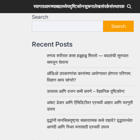
स्वागत
आमच्याबद्दल
ध्येय
दृष्टिकोन
सूचना
लेख
संपर्क
संस्थापक
Search
Search
Recent Posts
तणाव शरीरात कसा हळूहळू शिरतो — बदलांची सुरुवात
समजून घेताना
ऑडिओ उपकरणांचा कानांच्या आरोग्यावर होणारा परिणाम:
विज्ञान काय सांगते?
उपवास आणि वजन कमी करणे – वैज्ञानिक दृष्टिकोन!
आंबट ढेकर आणि ऍसिडिटीवर प्रभावी आहार आणि घरगुती
उपाय
वृद्धांनी मानसिकदृष्ट्या सकारात्मक कसे राहावे? वृद्धावस्थेत
आनंदी आणि स्थिर मनासाठी प्रभावी उपाय