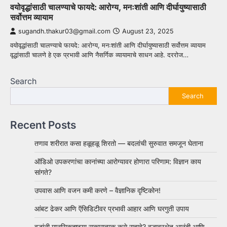
वयोवृद्धांसाठी चालण्याचे फायदे: आरोग्य, मनःशांती आणि दीर्घायुष्यासाठी
सर्वोत्तम व्यायाम
sugandh.thakur03@gmail.com
August 23, 2025
वयोवृद्धांसाठी चालण्याचे फायदे: आरोग्य, मनःशांती आणि दीर्घायुष्यासाठी सर्वोत्तम व्यायाम
वृद्धांसाठी चालणे हे एक प्रभावी आणि नैसर्गिक व्यायामाचे साधन आहे. दररोज…
Search
Search
Recent Posts
तणाव शरीरात कसा हळूहळू शिरतो — बदलांची सुरुवात समजून घेताना
ऑडिओ उपकरणांचा कानांच्या आरोग्यावर होणारा परिणाम: विज्ञान काय
सांगते?
उपवास आणि वजन कमी करणे – वैज्ञानिक दृष्टिकोन!
आंबट ढेकर आणि ऍसिडिटीवर प्रभावी आहार आणि घरगुती उपाय
वृद्धांनी मानसिकदृष्ट्या सकारात्मक कसे राहावे? वृद्धावस्थेत आनंदी आणि