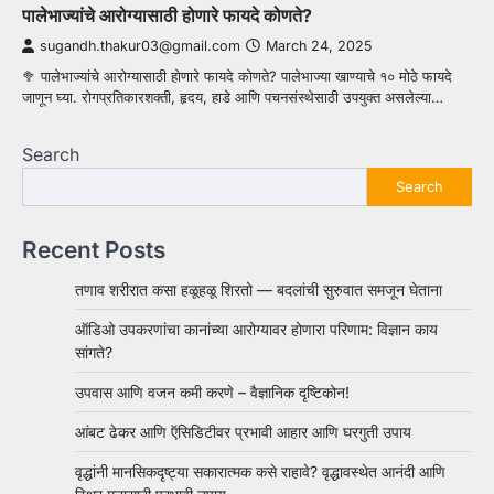
पालेभाज्यांचे आरोग्यासाठी होणारे फायदे कोणते?
sugandh.thakur03@gmail.com
March 24, 2025
🥦 पालेभाज्यांचे आरोग्यासाठी होणारे फायदे कोणते? पालेभाज्या खाण्याचे १० मोठे फायदे
जाणून घ्या. रोगप्रतिकारशक्ती, हृदय, हाडे आणि पचनसंस्थेसाठी उपयुक्त असलेल्या…
Search
Search
Recent Posts
तणाव शरीरात कसा हळूहळू शिरतो — बदलांची सुरुवात समजून घेताना
ऑडिओ उपकरणांचा कानांच्या आरोग्यावर होणारा परिणाम: विज्ञान काय
सांगते?
उपवास आणि वजन कमी करणे – वैज्ञानिक दृष्टिकोन!
आंबट ढेकर आणि ऍसिडिटीवर प्रभावी आहार आणि घरगुती उपाय
वृद्धांनी मानसिकदृष्ट्या सकारात्मक कसे राहावे? वृद्धावस्थेत आनंदी आणि