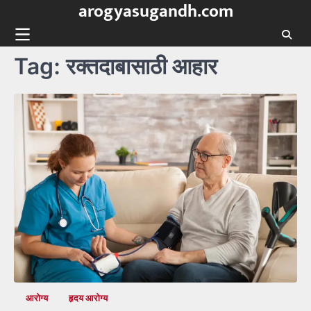
arogyasugandh.com
Skip
to
content
Tag:
रक्तदाबासाठी आहार
आरोग्य
हृदय आरोग्य