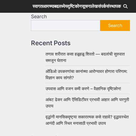
स्वागत
आमच्याबद्दल
ध्येय
दृष्टिकोन
सूचना
लेख
संपर्क
संस्थापक
Search
Search
Recent Posts
तणाव शरीरात कसा हळूहळू शिरतो — बदलांची सुरुवात
समजून घेताना
ऑडिओ उपकरणांचा कानांच्या आरोग्यावर होणारा परिणाम:
विज्ञान काय सांगते?
उपवास आणि वजन कमी करणे – वैज्ञानिक दृष्टिकोन!
आंबट ढेकर आणि ऍसिडिटीवर प्रभावी आहार आणि घरगुती
उपाय
वृद्धांनी मानसिकदृष्ट्या सकारात्मक कसे राहावे? वृद्धावस्थेत
आनंदी आणि स्थिर मनासाठी प्रभावी उपाय