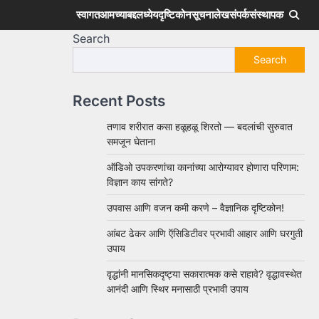
स्वागत
आमच्याबद्दल
ध्येय
दृष्टिकोन
सूचना
लेख
संपर्क
संस्थापक
Search
Search
Recent Posts
तणाव शरीरात कसा हळूहळू शिरतो — बदलांची सुरुवात
समजून घेताना
ऑडिओ उपकरणांचा कानांच्या आरोग्यावर होणारा परिणाम:
विज्ञान काय सांगते?
उपवास आणि वजन कमी करणे – वैज्ञानिक दृष्टिकोन!
आंबट ढेकर आणि ऍसिडिटीवर प्रभावी आहार आणि घरगुती
उपाय
वृद्धांनी मानसिकदृष्ट्या सकारात्मक कसे राहावे? वृद्धावस्थेत
आनंदी आणि स्थिर मनासाठी प्रभावी उपाय