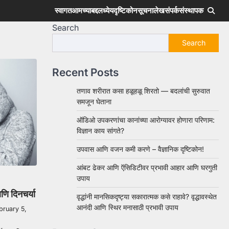
स्वागत
आमच्याबद्दल
ध्येय
दृष्टिकोन
सूचना
लेख
संपर्क
संस्थापक
Search
Search
Recent Posts
तणाव शरीरात कसा हळूहळू शिरतो — बदलांची सुरुवात
समजून घेताना
ऑडिओ उपकरणांचा कानांच्या आरोग्यावर होणारा परिणाम:
विज्ञान काय सांगते?
उपवास आणि वजन कमी करणे – वैज्ञानिक दृष्टिकोन!
आंबट ढेकर आणि ऍसिडिटीवर प्रभावी आहार आणि घरगुती
उपाय
णि दिनचर्या
वृद्धांनी मानसिकदृष्ट्या सकारात्मक कसे राहावे? वृद्धावस्थेत
आनंदी आणि स्थिर मनासाठी प्रभावी उपाय
bruary 5,