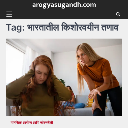
arogyasugandh.com
Skip
to
content
Tag:
भारतातील किशोरवयीन तणाव
मानसिक आरोग्य आणि जीवनशैली